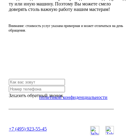
ту или иную машину. Поэтому Вы можете смело
доверять столь важную работу нашим мастерам!
Внимание: стоимость услуг указана примерная и может отличаться на день
обращения.
Не нашли нужной услуги?
Свяжитесь с нами и мы Вам обязательно поможем
Заказать обратный звонок
Я согласен с
политикой конфиденциальности
или позвоните нам по телефону:
+7 (495) 923-55-45
ПН-СБ с 11:00 до 20:00