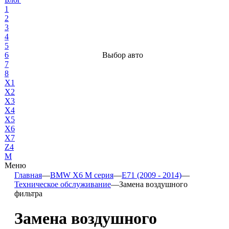
1
2
3
4
5
6
Выбор авто
7
8
X1
X2
X3
X4
X5
X6
X7
Z4
М
Меню
Главная
—
BMW X6 M серия
—
E71 (2009 - 2014)
—
Техническое обслуживание
—
Замена воздушного
фильтра
Замена воздушного