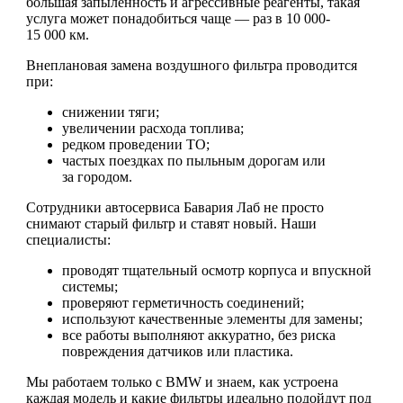
большая запыленность и агрессивные реагенты, такая
услуга может понадобиться чаще — раз в 10 000-
15 000 км.
Внеплановая замена воздушного фильтра проводится
при:
снижении тяги;
увеличении расхода топлива;
редком проведении ТО;
частых поездках по пыльным дорогам или
за городом.
Сотрудники автосервиса Бавария Лаб не просто
снимают старый фильтр и ставят новый. Наши
специалисты:
проводят тщательный осмотр корпуса и впускной
системы;
проверяют герметичность соединений;
используют качественные элементы для замены;
все работы выполняют аккуратно, без риска
повреждения датчиков или пластика.
Мы работаем только с BMW и знаем, как устроена
каждая модель и какие фильтры идеально подойдут под