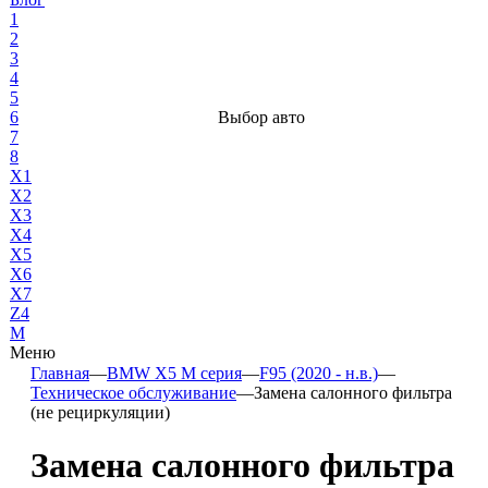
1
2
3
4
5
6
Выбор авто
7
8
X1
X2
X3
X4
X5
X6
X7
Z4
М
Меню
Главная
—
BMW X5 M серия
—
F95 (2020 - н.в.)
—
Техническое обслуживание
—
Замена салонного фильтра
(не рециркуляции)
Замена салонного фильтра