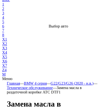
1
2
3
4
5
6
Выбор авто
7
8
X1
X2
X3
X4
X5
X6
X7
Z4
М
Меню
Главная
—
BMW 4 серия
—
G22/G23/G26 (2020 - н.в.)
—
Техническое обслуживание
—
Замена масла в
раздаточной коробке ATC DTF1
Замена масла в