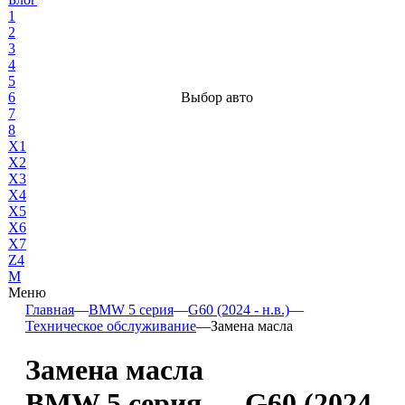
1
2
3
4
5
6
Выбор авто
7
8
X1
X2
X3
X4
X5
X6
X7
Z4
М
Меню
Главная
—
BMW 5 серия
—
G60 (2024 - н.в.)
—
Техническое обслуживание
—
Замена масла
Замена масла
BMW 5 серия — G60 (2024