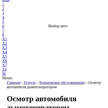
1
2
3
4
5
6
Выбор авто
7
8
X1
X2
X3
X4
X5
X6
X7
Z4
М
Меню
Главная
—
Услуги
—
Техническое обслуживание
—
Осмотр
автомобиля дымогенератором
Осмотр автомобиля
дымогенератором