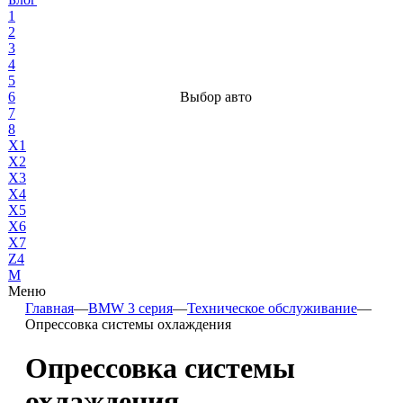
1
2
3
4
5
6
Выбор авто
7
8
X1
X2
X3
X4
X5
X6
X7
Z4
М
Меню
Главная
—
BMW 3 серия
—
Техническое обслуживание
—
Опрессовка системы охлаждения
Опрессовка системы
охлаждения