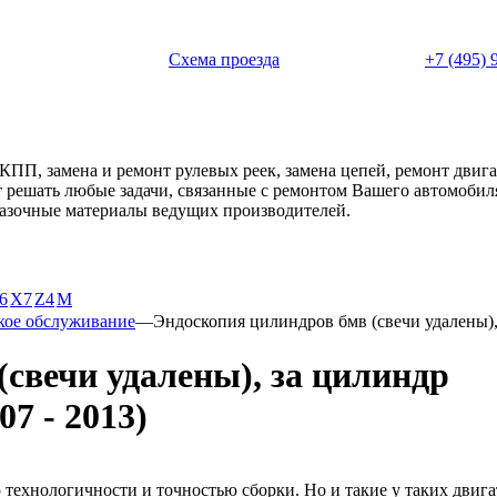
 с 11:00 до 20:00
Схема проезда
+7 (495) 
АКПП, замена и ремонт рулевых реек, замена цепей, ремонт дви
ет решать любые задачи, связанные с ремонтом Вашего автомоби
смазочные материалы ведущих производителей.
6
X7
Z4
М
кое обслуживание
—
Эндоскопия цилиндров бмв (свечи удалены),
свечи удалены), за цилиндр
7 - 2013)
хнологичности и точностью сборки. Но и такие у таких двигат