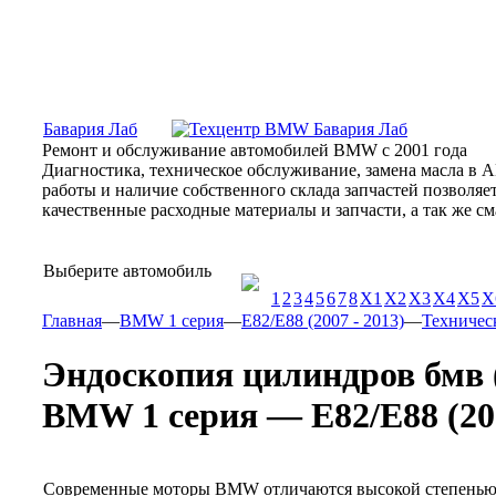
Москва, Алтуфьевское шоссе, 31Б, «Бавария Лаб»
ПН-СБ
Бавария Лаб
Ремонт и обслуживание автомобилей BMW с 2001 года
Диагностика, техническое обслуживание, замена масла в 
работы и наличие собственного склада запчастей позволя
качественные расходные материалы и запчасти, а так же 
Выберите автомобиль
1
2
3
4
5
6
7
8
X1
X2
X3
X4
X5
X
Главная
—
BMW 1 серия
—
E82/E88 (2007 - 2013)
—
Техничес
Эндоскопия цилиндров бмв (
BMW 1 серия — E82/E88 (200
Современные моторы BMW отличаются высокой степенью те