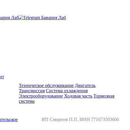
нт
Ремонт и обслуживание BMW
Техническое обслуживание
Двигатель
Трансмиссия
Система охлаждения
Электрооборудование
Ходовая часть
Тормозная
система
тельское
ИП Смирнов П.П. ИНН 771673503606