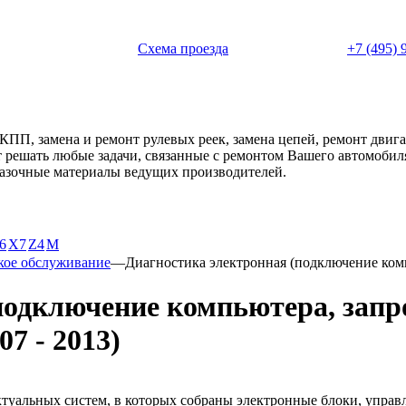
 с 11:00 до 20:00
Схема проезда
+7 (495) 
АКПП, замена и ремонт рулевых реек, замена цепей, ремонт дви
ет решать любые задачи, связанные с ремонтом Вашего автомоби
смазочные материалы ведущих производителей.
6
X7
Z4
М
кое обслуживание
—
Диагностика электронная (подключение ком
подключение компьютера, запр
7 - 2013)
альных систем, в которых собраны электронные блоки, управ