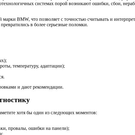
окотехнологичных системах порой возникают ошибки, сбои, нер
й марки BMW, что позволяет с точностью считывать и интерпрет
 превратились в более серьезные поломки.
х);
роты, температуру, адаптации);
ся.
ровками и дают рекомендации.
агностику
аметите хотя бы один из следующих моментов:
вки, провалы, ошибки на панели);
а;