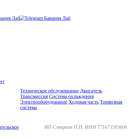
нт
Ремонт и обслуживание BMW
Техническое обслуживание
Двигатель
Трансмиссия
Система охлаждения
Электрооборудование
Ходовая часть
Тормозная
система
тельское
ИП Смирнов П.П. ИНН 771673503606