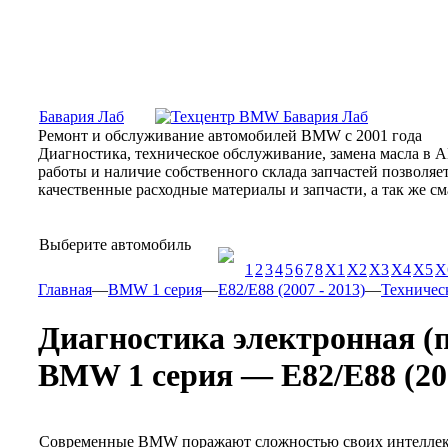
Москва, Алтуфьевское шоссе, 31Б, «Бавария Лаб»
ПН-СБ
Бавария Лаб
Ремонт и обслуживание автомобилей BMW с 2001 года
Диагностика, техническое обслуживание, замена масла в 
работы и наличие собственного склада запчастей позволя
качественные расходные материалы и запчасти, а так же 
Выберите автомобиль
1
2
3
4
5
6
7
8
X1
X2
X3
X4
X5
X
Главная
—
BMW 1 серия
—
E82/E88 (2007 - 2013)
—
Техничес
Диагностика электронная (
BMW 1 серия — E82/E88 (200
Современные BMW поражают сложностью своих интеллекту