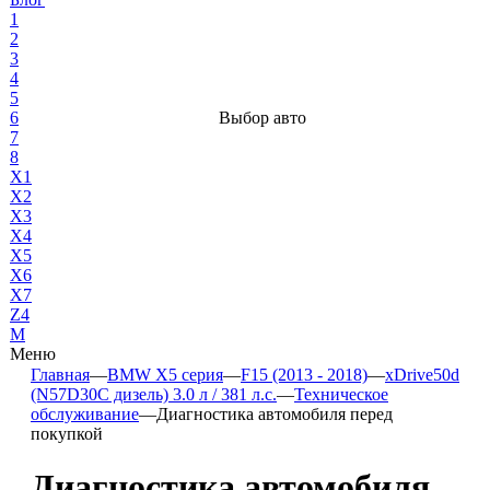
1
2
3
4
5
6
Выбор авто
7
8
X1
X2
X3
X4
X5
X6
X7
Z4
М
Меню
Главная
—
BMW X5 серия
—
F15 (2013 - 2018)
—
xDrive50d
(N57D30C дизель) 3.0 л / 381 л.с.
—
Техническое
обслуживание
—
Диагностика автомобиля перед
покупкой
Диагностика автомобиля