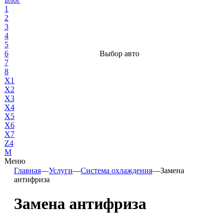
1
2
3
4
5
6
Выбор авто
7
8
X1
X2
X3
X4
X5
X6
X7
Z4
М
Меню
Главная
—
Услуги
—
Система охлаждения
—
Замена
антифриза
Замена антифриза