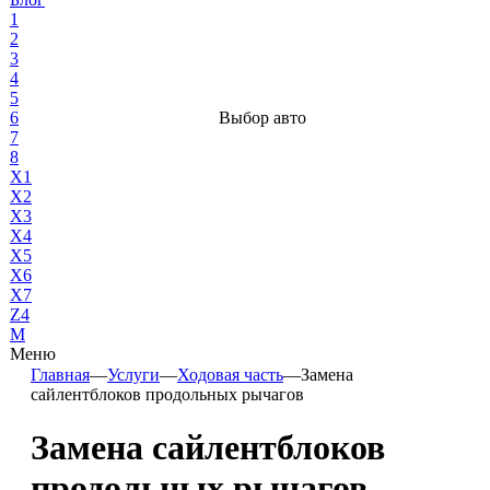
1
2
3
4
5
6
Выбор авто
7
8
X1
X2
X3
X4
X5
X6
X7
Z4
М
Меню
Главная
—
Услуги
—
Ходовая часть
—
Замена
сайлентблоков продольных рычагов
Замена сайлентблоков
продольных рычагов