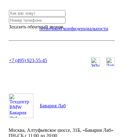
Свяжитесь с нами и мы Вам обязательно поможем
Заказать обратный звонок
Я согласен с
политикой конфиденциальности
или позвоните нам по телефону:
+7 (495) 923-55-45
ПН-СБ с 11:00 до 20:00
Бавария Лаб
Москва, Алтуфьевское шоссе, 31Б, «Бавария Лаб»
ПН-СБ с 11:00 до 20:00