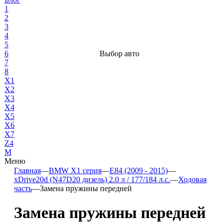
1
2
3
4
5
6
Выбор авто
7
8
X1
X2
X3
X4
X5
X6
X7
Z4
М
Меню
Главная
—
BMW X1 серия
—
E84 (2009 - 2015)
—
xDrive20d (N47D20 дизель) 2.0 л / 177/184 л.с.
—
Ходовая
часть
—
Замена пружины передней
Замена пружины передней