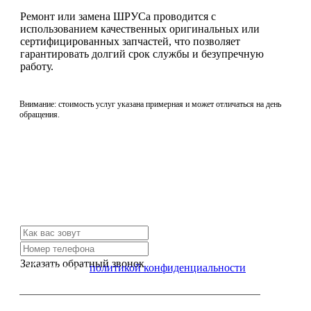
Ремонт или замена ШРУСа проводится с
использованием качественных оригинальных или
сертифицированных запчастей, что позволяет
гарантировать долгий срок службы и безупречную
работу.
Внимание: стоимость услуг указана примерная и может отличаться на день
обращения.
Не нашли нужной услуги?
Свяжитесь с нами и мы Вам обязательно поможем
Заказать обратный звонок
Я согласен с
политикой конфиденциальности