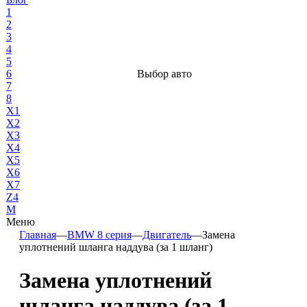
1
2
3
4
5
6
Выбор авто
7
8
X1
X2
X3
X4
X5
X6
X7
Z4
М
Меню
Главная
—
BMW 8 серия
—
Двигатель
—
Замена
уплотнений шланга наддува (за 1 шланг)
Замена уплотнений
шланга наддува (за 1