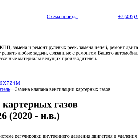
 с 11:00 до 20:00
Схема проезда
+7 (495) 
АКПП, замена и ремонт рулевых реек, замена цепей, ремонт дви
ет решать любые задачи, связанные с ремонтом Вашего автомоби
смазочные материалы ведущих производителей.
6
X7
Z4
М
атель
—
Замена клапана вентиляции картерных газов
 картерных газов
(2020 - н.в.)
стеме регулировки внутреннего давления двигателя и удаления 