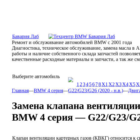
Москва, Алтуфьевское шоссе, 31Б, «Бавария Лаб»
ПН-СБ
Бавария Лаб
Ремонт и обслуживание автомобилей BMW с 2001 года
Диагностика, техническое обслуживание, замена масла в 
работы и наличие собственного склада запчастей позволя
качественные расходные материалы и запчасти, а так же 
Выберите автомобиль
1
2
3
4
5
6
7
8
X1
X2
X3
X4
X5
X
Главная
—
BMW 4 серия
—
G22/G23/G26 (2020 - н.в.)
—
Двиг
Замена клапана вентиляции
BMW 4 серия — G22/G23/G26 
Клапан вентиляции картерных газов (КВКГ) относится к си