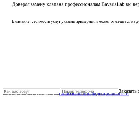
Доверяя замену клапана профессионалам BavariaLab вы 
Внимание: стоимость услуг указана примерная и может отличаться на 
Не нашли нужной услуги?
Свяжитесь с нами и мы Вам обязательно поможем
Заказать
Я прочитал и согласен с
политикой конфиденциальности