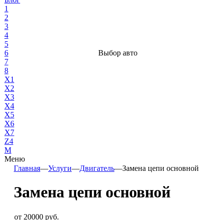
1
2
3
4
5
6
Выбор авто
7
8
X1
X2
X3
X4
X5
X6
X7
Z4
М
Меню
Главная
—
Услуги
—
Двигатель
—
Замена цепи основной
Замена цепи основной
от 20000 руб.