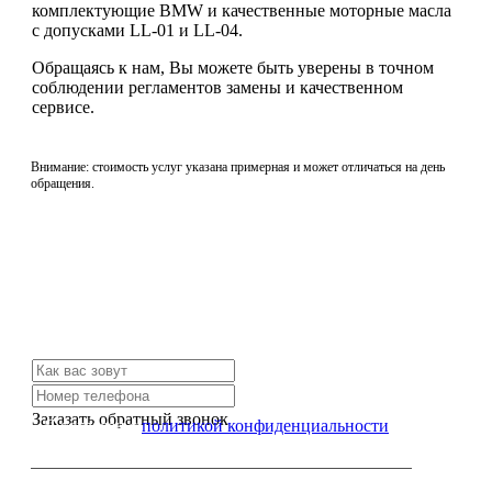
комплектующие BMW и качественные моторные масла
с допусками LL-01 и LL-04.
Обращаясь к нам, Вы можете быть уверены в точном
соблюдении регламентов замены и качественном
сервисе.
Внимание: стоимость услуг указана примерная и может отличаться на день
обращения.
Не нашли нужной услуги?
Свяжитесь с нами и мы Вам обязательно поможем
Заказать обратный звонок
Я согласен с
политикой конфиденциальности