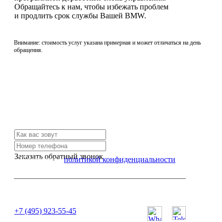
Обращайтесь к нам, чтобы избежать проблем
и продлить срок службы Вашей BMW.
Внимание: стоимость услуг указана примерная и может отличаться на день
обращения.
Не нашли нужной услуги?
Свяжитесь с нами и мы Вам обязательно поможем
Заказать обратный звонок
Я согласен с
политикой конфиденциальности
или позвоните нам по телефону:
+7 (495) 923-55-45
ПН-СБ с 11:00 до 20:00