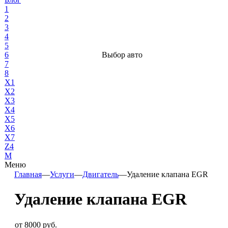
1
2
3
4
5
6
Выбор авто
7
8
X1
X2
X3
X4
X5
X6
X7
Z4
М
Меню
Главная
—
Услуги
—
Двигатель
—
Удаление клапана EGR
Удаление клапана EGR
от 8000 руб.