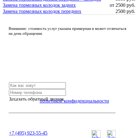
Замена тормозных колодок задних
от 2500 руб.
Замена тормозных колодок передних
2500 руб.
Внимание: стоимость услуг указана примерная и может отличаться
на день обращения.
Не нашли нужной услуги?
Свяжитесь с нами и мы Вам обязательно поможем
Заказать обратный звонок
Я согласен с
политикой конфиденциальности
или позвоните нам по телефону:
+7 (495) 923-55-45