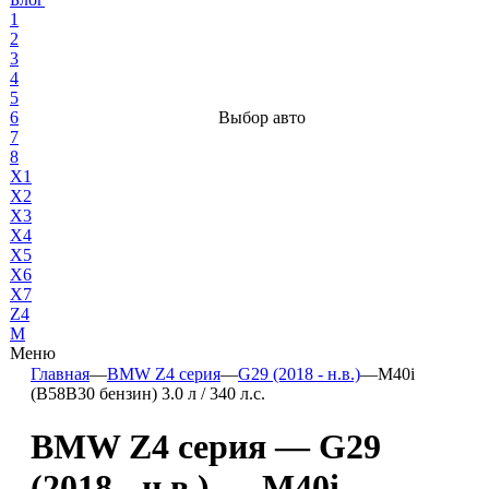
1
2
3
4
5
6
Выбор авто
7
8
X1
X2
X3
X4
X5
X6
X7
Z4
М
Меню
Главная
—
BMW Z4 серия
—
G29 (2018 - н.в.)
—
M40i
(B58B30 бензин) 3.0 л / 340 л.с.
BMW Z4 серия — G29
(2018 - н.в.) — M40i