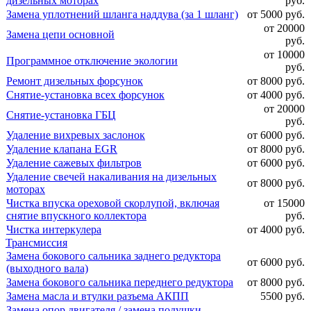
дизельных моторах
руб.
Замена уплотнений шланга наддува (за 1 шланг)
от 5000 руб.
от 20000
Замена цепи основной
руб.
от 10000
Программное отключение экологии
руб.
Ремонт дизельных форсунок
от 8000 руб.
Снятие-установка всех форсунок
от 4000 руб.
от 20000
Снятие-установка ГБЦ
руб.
Удаление вихревых заслонок
от 6000 руб.
Удаление клапана EGR
от 8000 руб.
Удаление сажевых фильтров
от 6000 руб.
Удаление свечей накаливания на дизельных
от 8000 руб.
моторах
Чистка впуска ореховой скорлупой, включая
от 15000
снятие впускного коллектора
руб.
Чистка интеркулера
от 4000 руб.
Трансмиссия
Замена бокового сальника заднего редуктора
от 6000 руб.
(выходного вала)
Замена бокового сальника переднего редуктора
от 8000 руб.
Замена масла и втулки разъема АКПП
5500 руб.
Замена опор двигателя / замена подушки