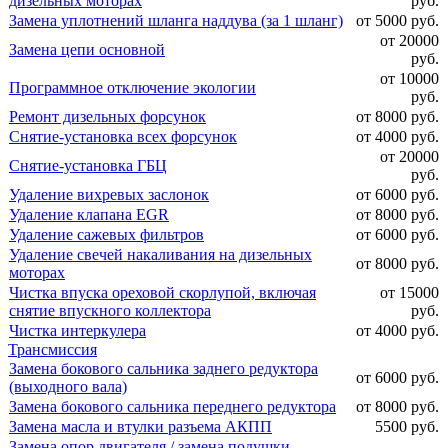
дизельных моторах
руб.
Замена уплотнений шланга наддува (за 1 шланг)
от 5000 руб.
от 20000
Замена цепи основной
руб.
от 10000
Программное отключение экологии
руб.
Ремонт дизельных форсунок
от 8000 руб.
Снятие-установка всех форсунок
от 4000 руб.
от 20000
Снятие-установка ГБЦ
руб.
Удаление вихревых заслонок
от 6000 руб.
Удаление клапана EGR
от 8000 руб.
Удаление сажевых фильтров
от 6000 руб.
Удаление свечей накаливания на дизельных
от 8000 руб.
моторах
Чистка впуска ореховой скорлупой, включая
от 15000
снятие впускного коллектора
руб.
Чистка интеркулера
от 4000 руб.
Трансмиссия
Замена бокового сальника заднего редуктора
от 6000 руб.
(выходного вала)
Замена бокового сальника переднего редуктора
от 8000 руб.
Замена масла и втулки разъема АКПП
5500 руб.
Замена опор двигателя / замена подушки