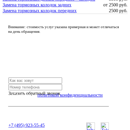
Замена тормозных колодок задних
от 2500 руб.
Замена тормозных колодок передних
2500 руб.
Внимание: стоимость услуг указана примерная и может отличаться
на день обращения.
Не нашли нужной услуги?
Свяжитесь с нами и мы Вам обязательно поможем
Заказать обратный звонок
Я согласен с
политикой конфиденциальности
или позвоните нам по телефону:
+7 (495) 923-55-45