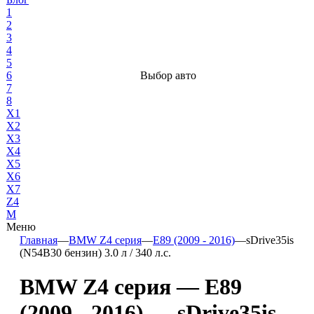
1
2
3
4
5
6
Выбор авто
7
8
X1
X2
X3
X4
X5
X6
X7
Z4
М
Меню
Главная
—
BMW Z4 серия
—
E89 (2009 - 2016)
—
sDrive35is
(N54B30 бензин) 3.0 л / 340 л.с.
BMW Z4 серия — E89
(2009 - 2016) — sDrive35is