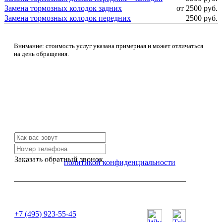
Замена тормозных колодок задних
от 2500 руб.
Замена тормозных колодок передних
2500 руб.
Внимание: стоимость услуг указана примерная и может отличаться
на день обращения.
Не нашли нужной услуги?
Свяжитесь с нами и мы Вам обязательно поможем
Заказать обратный звонок
Я согласен с
политикой конфиденциальности
или позвоните нам по телефону:
+7 (495) 923-55-45