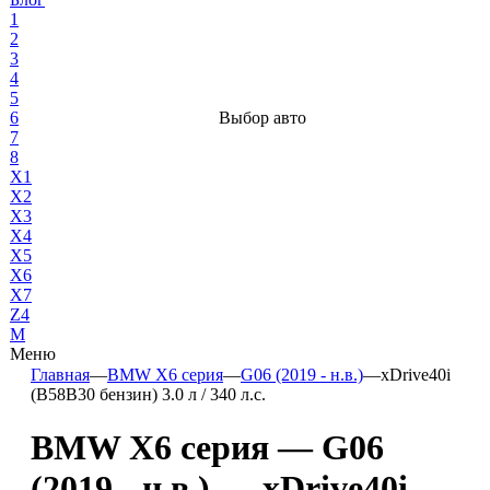
1
2
3
4
5
6
Выбор авто
7
8
X1
X2
X3
X4
X5
X6
X7
Z4
М
Меню
Главная
—
BMW X6 серия
—
G06 (2019 - н.в.)
—
xDrive40i
(B58B30 бензин) 3.0 л / 340 л.с.
BMW X6 серия — G06
(2019 - н.в.) — xDrive40i