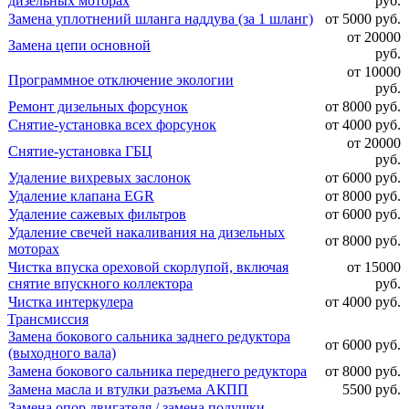
дизельных моторах
руб.
Замена уплотнений шланга наддува (за 1 шланг)
от 5000 руб.
от 20000
Замена цепи основной
руб.
от 10000
Программное отключение экологии
руб.
Ремонт дизельных форсунок
от 8000 руб.
Снятие-установка всех форсунок
от 4000 руб.
от 20000
Снятие-установка ГБЦ
руб.
Удаление вихревых заслонок
от 6000 руб.
Удаление клапана EGR
от 8000 руб.
Удаление сажевых фильтров
от 6000 руб.
Удаление свечей накаливания на дизельных
от 8000 руб.
моторах
Чистка впуска ореховой скорлупой, включая
от 15000
снятие впускного коллектора
руб.
Чистка интеркулера
от 4000 руб.
Трансмиссия
Замена бокового сальника заднего редуктора
от 6000 руб.
(выходного вала)
Замена бокового сальника переднего редуктора
от 8000 руб.
Замена масла и втулки разъема АКПП
5500 руб.
Замена опор двигателя / замена подушки