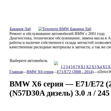
Москва, Алтуфьевское шоссе, 31Б, «Бавария Лаб»
ПН-СБ
Бавария Лаб
Ремонт и обслуживание автомобилей BMW с 2001 года
Диагностика, техническое обслуживание, замена масла в 
работы и наличие собственного склада запчастей позволя
качественные расходные материалы и запчасти, а так же 
Выберите автомобиль
1
2
3
4
5
6
7
8
X1
X2
X3
X4
X5
X
Главная
—
BMW X6 серия
—
E71/E72 (2008 - 2014)
—
xDrive3
BMW X6 серия — E71/E72 (20
(N57D30A дизель) 3.0 л / 245 