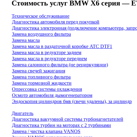
Стоимость услуг BMW X6 серия — E71/E
Техническое обслуживание
Диагностика автомобиля перед покупкой
Диагностика электронная (подключение компьютера, запр
Замена воздушного фильтра
Замена масла
Замена масла в раздаточной коробке ATC DTF1
Замена масла в редукторе заднем
Замена масла в редукторе переднем
Замена салонного фильтра (не рециркуляции)
Замена свечей зажигания
Замена топливного фильтра
Замена тормозной жидкости
Опрессовка системы охлаждения
Осмотр автомобиля дымогенератором
Эндоскопия цилиндров бмв (свечи удалены), за цилиндр
Двигатель
Диагностика вакуумной системы турбонагнетателей
Диагностика турбин на моторах с 2 турбинами
Замена / чистка клапана VANOS