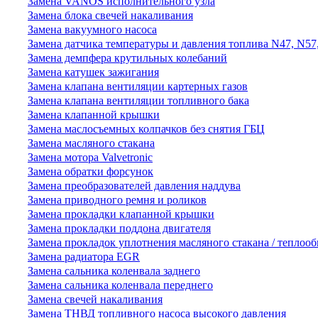
Замена VANOS исполнительного узла
Замена блока свечей накаливания
Замена вакуумного насоса
Замена датчика температуры и давления топлива N47, N57
Замена демпфера крутильных колебаний
Замена катушек зажигания
Замена клапана вентиляции картерных газов
Замена клапана вентиляции топливного бака
Замена клапанной крышки
Замена маслосъемных колпачков без снятия ГБЦ
Замена масляного стакана
Замена мотора Valvetronic
Замена обратки форсунок
Замена преобразователей давления наддува
Замена приводного ремня и роликов
Замена прокладки клапанной крышки
Замена прокладки поддона двигателя
Замена прокладок уплотнения масляного стакана / теплоо
Замена радиатора EGR
Замена сальника коленвала заднего
Замена сальника коленвала переднего
Замена свечей накаливания
Замена ТНВД топливного насоса высокого давления