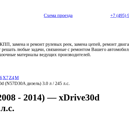
 с 11:00 до 20:00
Схема проезда
+7 (495) 
АКПП, замена и ремонт рулевых реек, замена цепей, ремонт дви
ет решать любые задачи, связанные с ремонтом Вашего автомоби
смазочные материалы ведущих производителей.
6
X7
Z4
М
0d (N57D30A дизель) 3.0 л / 245 л.с.
08 - 2014) — xDrive30d
л.с.