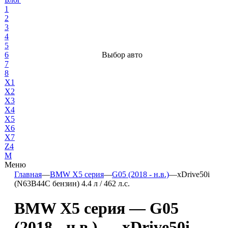
1
2
3
4
5
6
Выбор авто
7
8
X1
X2
X3
X4
X5
X6
X7
Z4
М
Меню
Главная
—
BMW X5 серия
—
G05 (2018 - н.в.)
—
xDrive50i
(N63B44C бензин) 4.4 л / 462 л.с.
BMW X5 серия — G05
(2018 - н.в.) — xDrive50i