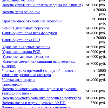
дизельных моторах
руб.
Замена уплотнений шланга наддува (за 1 шланг)
от 5000 руб.
от 20000
Замена цепи основной
руб.
от 10000
Программное отключение экологии
руб.
Ремонт дизельных форсунок
от 8000 руб.
Снятие-установка всех форсунок
от 4000 руб.
от 20000
Снятие-установка ГБЦ
руб.
Удаление вихревых заслонок
от 6000 руб.
Удаление клапана EGR
от 8000 руб.
Удаление сажевых фильтров
от 6000 руб.
Удаление свечей накаливания на дизельных
от 8000 руб.
моторах
Чистка впуска ореховой скорлупой, включая
от 15000
снятие впускного коллектора
руб.
Чистка интеркулера
от 4000 руб.
Трансмиссия
Замена бокового сальника заднего редуктора
от 6000 руб.
(выходного вала)
Замена бокового сальника переднего редуктора
от 8000 руб.
Замена масла и втулки разъема АКПП
5500 руб.
Замена опор двигателя / замена подушки