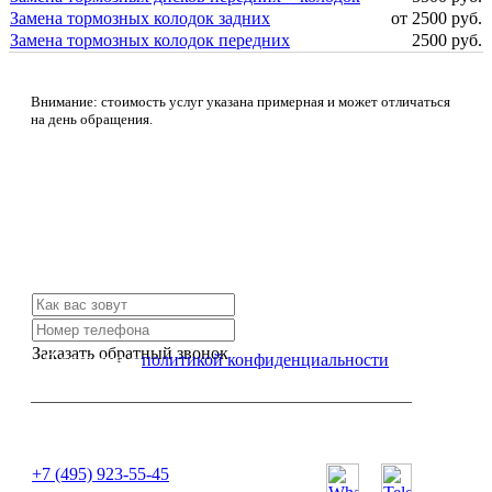
Замена тормозных колодок задних
от 2500 руб.
Замена тормозных колодок передних
2500 руб.
Внимание: стоимость услуг указана примерная и может отличаться
на день обращения.
Не нашли нужной услуги?
Свяжитесь с нами и мы Вам обязательно поможем
Заказать обратный звонок
Я согласен с
политикой конфиденциальности
или позвоните нам по телефону:
+7 (495) 923-55-45