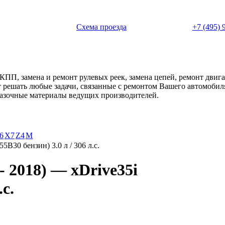
 с 11:00 до 20:00
Схема проезда
+7 (495) 
АКПП, замена и ремонт рулевых реек, замена цепей, ремонт дви
ет решать любые задачи, связанные с ремонтом Вашего автомоби
смазочные материалы ведущих производителей.
6
X7
Z4
М
55B30 бензин) 3.0 л / 306 л.с.
 2018) — xDrive35i
.с.