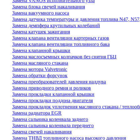
Замена VANOS исполнительного узла
Замена блока свечей накаливания
Замена вакуумного насоса
Замена датчика температуры и давления топлива N47, N57
Замена демпфера крутильных колебаний
Замена катушек зажигания
Замена клапана вентиляции картерных газов
Замена клапана вентиляции топливного бака
Замена клапанной крышки
Замена маслосъемных колпачков без снятия ГБЦ
Замена масляного стакана
Замена мотора Valvetronic
Замена обратки форсунок
Замена преобразователей давления наддува
Замена приводного ремня и роликов
Замена прокладки клапанной крышки
Замена прокладки поддона двигателя
Замена прокладок уплотнения масляного стакана / теплоо
Замена радиатора EGR
Замена сальника коленвала заднего
Замена сальника коленвала переднего
Замена свечей накаливания
Замена ТНВД топливного насоса высокого давления