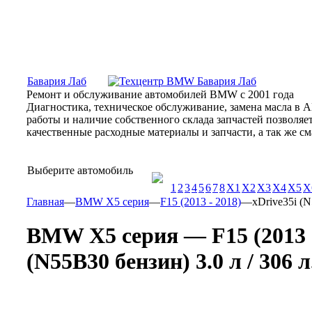
Москва, Алтуфьевское шоссе, 31Б, «Бавария Лаб»
ПН-СБ
Бавария Лаб
Ремонт и обслуживание автомобилей BMW с 2001 года
Диагностика, техническое обслуживание, замена масла в 
работы и наличие собственного склада запчастей позволя
качественные расходные материалы и запчасти, а так же 
Выберите автомобиль
1
2
3
4
5
6
7
8
X1
X2
X3
X4
X5
X
Главная
—
BMW X5 серия
—
F15 (2013 - 2018)
—
xDrive35i (N
BMW X5 серия — F15 (2013 -
(N55B30 бензин) 3.0 л / 306 л