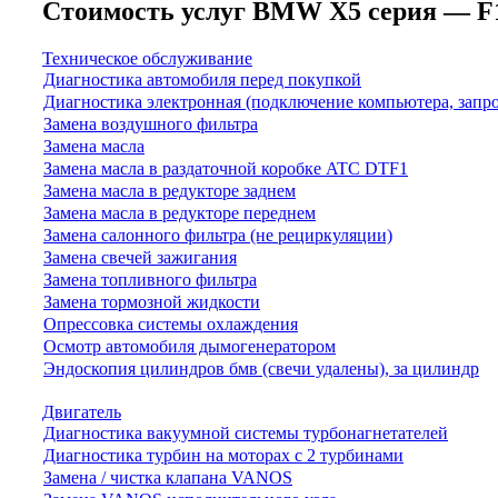
Стоимость услуг BMW X5 серия — F15 (
Техническое обслуживание
Диагностика автомобиля перед покупкой
Диагностика электронная (подключение компьютера, запр
Замена воздушного фильтра
Замена масла
Замена масла в раздаточной коробке ATC DTF1
Замена масла в редукторе заднем
Замена масла в редукторе переднем
Замена салонного фильтра (не рециркуляции)
Замена свечей зажигания
Замена топливного фильтра
Замена тормозной жидкости
Опрессовка системы охлаждения
Осмотр автомобиля дымогенератором
Эндоскопия цилиндров бмв (свечи удалены), за цилиндр
Двигатель
Диагностика вакуумной системы турбонагнетателей
Диагностика турбин на моторах с 2 турбинами
Замена / чистка клапана VANOS