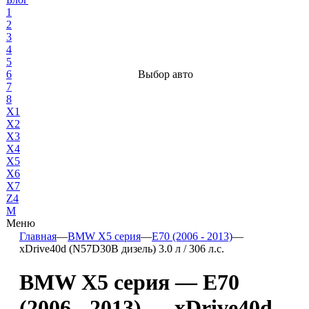
1
2
3
4
5
6
Выбор авто
7
8
X1
X2
X3
X4
X5
X6
X7
Z4
М
Меню
Главная
—
BMW X5 серия
—
E70 (2006 - 2013)
—
xDrive40d (N57D30B дизель) 3.0 л / 306 л.с.
BMW X5 серия — E70
(2006 - 2013) — xDrive40d