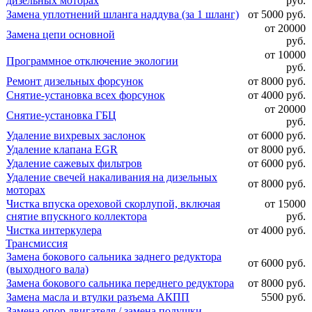
дизельных моторах
руб.
Замена уплотнений шланга наддува (за 1 шланг)
от 5000 руб.
от 20000
Замена цепи основной
руб.
от 10000
Программное отключение экологии
руб.
Ремонт дизельных форсунок
от 8000 руб.
Снятие-установка всех форсунок
от 4000 руб.
от 20000
Снятие-установка ГБЦ
руб.
Удаление вихревых заслонок
от 6000 руб.
Удаление клапана EGR
от 8000 руб.
Удаление сажевых фильтров
от 6000 руб.
Удаление свечей накаливания на дизельных
от 8000 руб.
моторах
Чистка впуска ореховой скорлупой, включая
от 15000
снятие впускного коллектора
руб.
Чистка интеркулера
от 4000 руб.
Трансмиссия
Замена бокового сальника заднего редуктора
от 6000 руб.
(выходного вала)
Замена бокового сальника переднего редуктора
от 8000 руб.
Замена масла и втулки разъема АКПП
5500 руб.
Замена опор двигателя / замена подушки