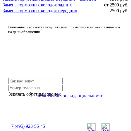
Замена тормозных колодок задних
от 2500 руб.
Замена тормозных колодок передних
2500 руб.
Внимание: стоимость услуг указана примерная и может отличаться
на день обращения.
Не нашли нужной услуги?
Свяжитесь с нами и мы Вам обязательно поможем
Заказать обратный звонок
Я согласен с
политикой конфиденциальности
или позвоните нам по телефону:
+7 (495) 923-55-45