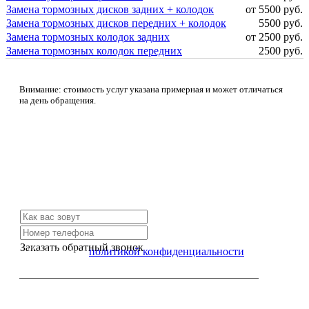
Замена тормозных дисков задних + колодок
от 5500 руб.
Замена тормозных дисков передних + колодок
5500 руб.
Замена тормозных колодок задних
от 2500 руб.
Замена тормозных колодок передних
2500 руб.
Внимание: стоимость услуг указана примерная и может отличаться
на день обращения.
Не нашли нужной услуги?
Свяжитесь с нами и мы Вам обязательно поможем
Заказать обратный звонок
Я согласен с
политикой конфиденциальности
или позвоните нам по телефону: