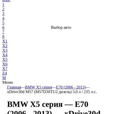
1
2
3
4
5
6
Выбор авто
7
8
X1
X2
X3
X4
X5
X6
X7
Z4
М
Меню
Главная
—
BMW X5 серия
—
E70 (2006 - 2013)
—
xDrive30d M57 (M57D30TU2 дизель) 3.0 л / 235 л.с.
BMW X5 серия — E70
(2006 - 2013) — xDrive30d