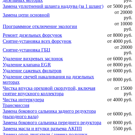
дизельных моторах
руб.
Замена уплотнений шланга наддува (за 1 шланг)
от 5000 руб.
от 20000
Замена цепи основной
руб.
от 10000
Программное отключение экологии
руб.
Ремонт дизельных форсунок
от 8000 руб.
Снятие-установка всех форсунок
от 4000 руб.
от 20000
Снятие-установка ГБЦ
руб.
Удаление вихревых заслонок
от 6000 руб.
Удаление клапана EGR
от 8000 руб.
Удаление сажевых фильтров
от 6000 руб.
Удаление свечей накаливания на дизельных
от 8000 руб.
моторах
Чистка впуска ореховой скорлупой, включая
от 15000
снятие впускного коллектора
руб.
Чистка интеркулера
от 4000 руб.
Трансмиссия
Замена бокового сальника заднего редуктора
от 6000 руб.
(выходного вала)
Замена бокового сальника переднего редуктора
от 8000 руб.
Замена масла и втулки разъема АКПП
5500 руб.
Замена опор двигателя / замена подушки