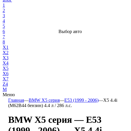
1
2
3
4
5
6
Выбор авто
7
8
X1
X2
X3
X4
X5
X6
X7
Z4
М
Меню
Главная
—
BMW X5 серия
—
E53 (1999 - 2006)
—
X5 4.4i
(M62B44 бензин) 4.4 л / 286 л.с.
BMW X5 серия — E53
(1999 - 2006) — X5 4.4i