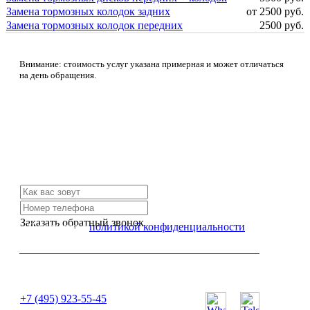
Замена тормозных колодок задних
от 2500 руб.
Замена тормозных колодок передних
2500 руб.
Внимание: стоимость услуг указана примерная и может отличаться
на день обращения.
Не нашли нужной услуги?
Свяжитесь с нами и мы Вам обязательно поможем
Заказать обратный звонок
Я согласен с
политикой конфиденциальности
или позвоните нам по телефону:
+7 (495) 923-55-45