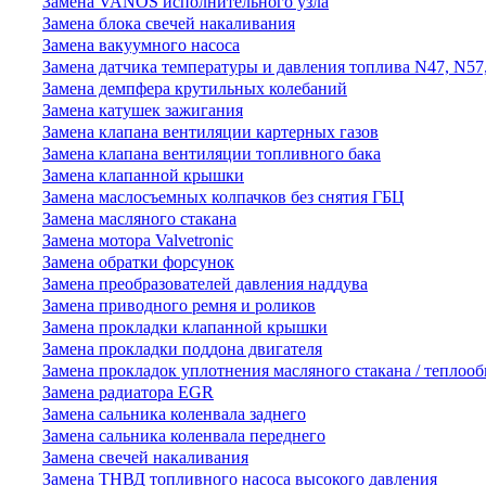
Замена VANOS исполнительного узла
Замена блока свечей накаливания
Замена вакуумного насоса
Замена датчика температуры и давления топлива N47, N57
Замена демпфера крутильных колебаний
Замена катушек зажигания
Замена клапана вентиляции картерных газов
Замена клапана вентиляции топливного бака
Замена клапанной крышки
Замена маслосъемных колпачков без снятия ГБЦ
Замена масляного стакана
Замена мотора Valvetronic
Замена обратки форсунок
Замена преобразователей давления наддува
Замена приводного ремня и роликов
Замена прокладки клапанной крышки
Замена прокладки поддона двигателя
Замена прокладок уплотнения масляного стакана / теплоо
Замена радиатора EGR
Замена сальника коленвала заднего
Замена сальника коленвала переднего
Замена свечей накаливания
Замена ТНВД топливного насоса высокого давления