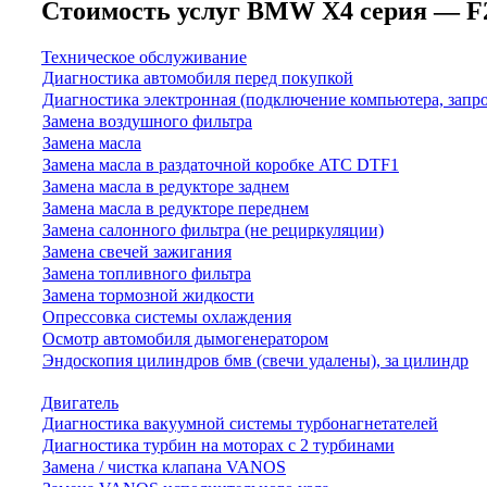
Стоимость услуг BMW X4 серия — F26 (
Техническое обслуживание
Диагностика автомобиля перед покупкой
Диагностика электронная (подключение компьютера, запр
Замена воздушного фильтра
Замена масла
Замена масла в раздаточной коробке ATC DTF1
Замена масла в редукторе заднем
Замена масла в редукторе переднем
Замена салонного фильтра (не рециркуляции)
Замена свечей зажигания
Замена топливного фильтра
Замена тормозной жидкости
Опрессовка системы охлаждения
Осмотр автомобиля дымогенератором
Эндоскопия цилиндров бмв (свечи удалены), за цилиндр
Двигатель
Диагностика вакуумной системы турбонагнетателей
Диагностика турбин на моторах с 2 турбинами
Замена / чистка клапана VANOS