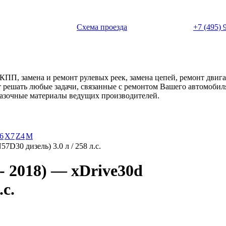
 с 11:00 до 20:00
Схема проезда
+7 (495) 
АКПП, замена и ремонт рулевых реек, замена цепей, ремонт дви
ет решать любые задачи, связанные с ремонтом Вашего автомоби
смазочные материалы ведущих производителей.
6
X7
Z4
М
57D30 дизель) 3.0 л / 258 л.с.
 2018) — xDrive30d
.с.