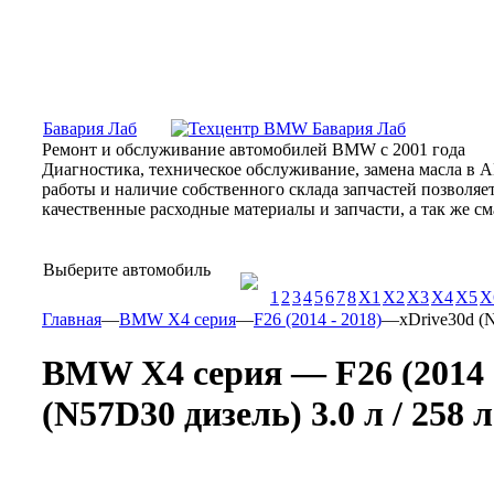
Москва, Алтуфьевское шоссе, 31Б, «Бавария Лаб»
ПН-СБ
Бавария Лаб
Ремонт и обслуживание автомобилей BMW с 2001 года
Диагностика, техническое обслуживание, замена масла в 
работы и наличие собственного склада запчастей позволя
качественные расходные материалы и запчасти, а так же 
Выберите автомобиль
1
2
3
4
5
6
7
8
X1
X2
X3
X4
X5
X
Главная
—
BMW X4 серия
—
F26 (2014 - 2018)
—
xDrive30d (N
BMW X4 серия — F26 (2014 -
(N57D30 дизель) 3.0 л / 258 л