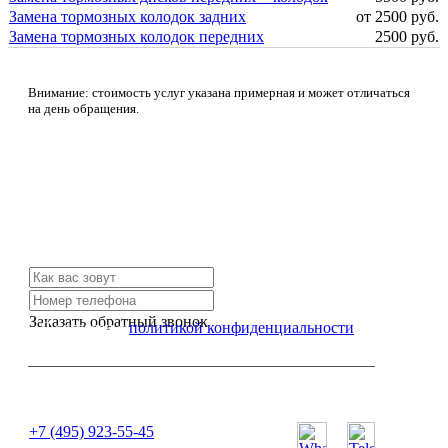
Замена тормозных колодок задних
от 2500 руб.
Замена тормозных колодок передних
2500 руб.
Внимание: стоимость услуг указана примерная и может отличаться
на день обращения.
Не нашли нужной услуги?
Свяжитесь с нами и мы Вам обязательно поможем
Заказать обратный звонок
Я согласен с
политикой конфиденциальности
или позвоните нам по телефону:
+7 (495) 923-55-45