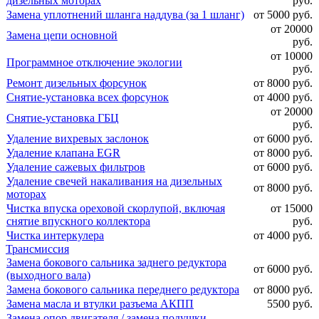
дизельных моторах
руб.
Замена уплотнений шланга наддува (за 1 шланг)
от 5000 руб.
от 20000
Замена цепи основной
руб.
от 10000
Программное отключение экологии
руб.
Ремонт дизельных форсунок
от 8000 руб.
Снятие-установка всех форсунок
от 4000 руб.
от 20000
Снятие-установка ГБЦ
руб.
Удаление вихревых заслонок
от 6000 руб.
Удаление клапана EGR
от 8000 руб.
Удаление сажевых фильтров
от 6000 руб.
Удаление свечей накаливания на дизельных
от 8000 руб.
моторах
Чистка впуска ореховой скорлупой, включая
от 15000
снятие впускного коллектора
руб.
Чистка интеркулера
от 4000 руб.
Трансмиссия
Замена бокового сальника заднего редуктора
от 6000 руб.
(выходного вала)
Замена бокового сальника переднего редуктора
от 8000 руб.
Замена масла и втулки разъема АКПП
5500 руб.
Замена опор двигателя / замена подушки