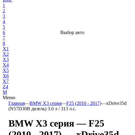
1
2
3
4
5
6
Выбор авто
7
8
X1
X2
X3
X4
X5
X6
X7
Z4
М
Меню
Главная
—
BMW X3 серия
—
F25 (2010 - 2017)
—
xDrive35d
(N57D30B дизель) 3.0 л / 313 л.с.
BMW X3 серия — F25
(2010 - 2017) — xDrive35d