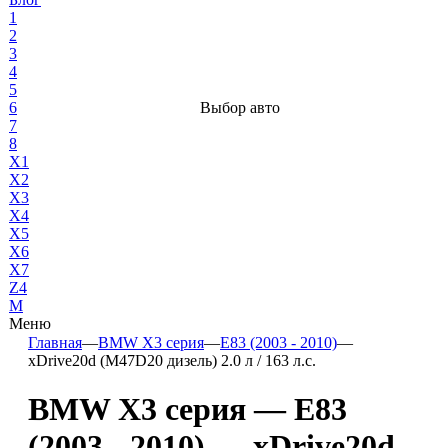
1
2
3
4
5
6
Выбор авто
7
8
X1
X2
X3
X4
X5
X6
X7
Z4
М
Меню
Главная
—
BMW X3 серия
—
E83 (2003 - 2010)
—
xDrive20d (M47D20 дизель) 2.0 л / 163 л.с.
BMW X3 серия — E83
(2003 - 2010) — xDrive20d