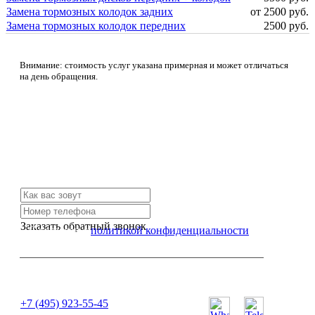
Замена тормозных колодок задних
от 2500 руб.
Замена тормозных колодок передних
2500 руб.
Внимание: стоимость услуг указана примерная и может отличаться
на день обращения.
Не нашли нужной услуги?
Свяжитесь с нами и мы Вам обязательно поможем
Заказать обратный звонок
Я согласен с
политикой конфиденциальности
или позвоните нам по телефону:
+7 (495) 923-55-45