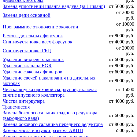
дизельных моторах
руб.
Замена уплотнений шланга наддува (за 1 шланг)
от 5000 руб.
от 20000
Замена цепи основной
руб.
от 10000
Программное отключение экологии
руб.
Ремонт дизельных форсунок
от 8000 руб.
Снятие-установка всех форсунок
от 4000 руб.
от 20000
Снятие-установка ГБЦ
руб.
Удаление вихревых заслонок
от 6000 руб.
Удаление клапана EGR
от 8000 руб.
Удаление сажевых фильтров
от 6000 руб.
Удаление свечей накаливания на дизельных
от 8000 руб.
моторах
Чистка впуска ореховой скорлупой, включая
от 15000
снятие впускного коллектора
руб.
Чистка интеркулера
от 4000 руб.
Трансмиссия
Замена бокового сальника заднего редуктора
от 6000 руб.
(выходного вала)
Замена бокового сальника переднего редуктора
от 8000 руб.
Замена масла и втулки разъема АКПП
5500 руб.
Замена опор двигателя / замена подушки