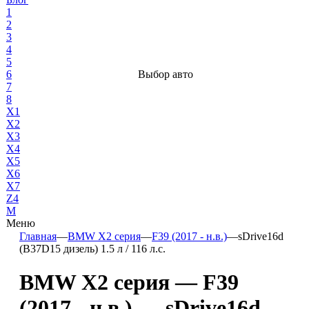
1
2
3
4
5
6
Выбор авто
7
8
X1
X2
X3
X4
X5
X6
X7
Z4
М
Меню
Главная
—
BMW X2 серия
—
F39 (2017 - н.в.)
—
sDrive16d
(B37D15 дизель) 1.5 л / 116 л.с.
BMW X2 серия — F39
(2017 - н.в.) — sDrive16d