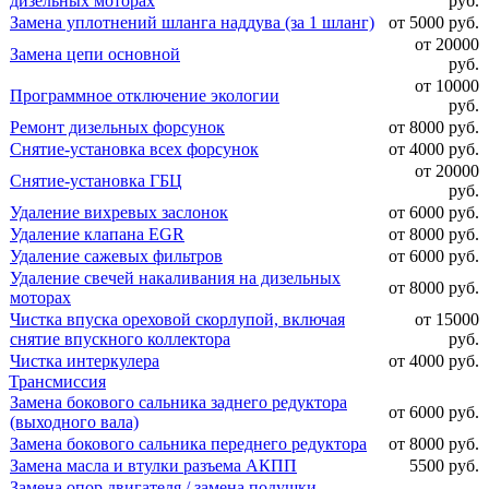
дизельных моторах
руб.
Замена уплотнений шланга наддува (за 1 шланг)
от 5000 руб.
от 20000
Замена цепи основной
руб.
от 10000
Программное отключение экологии
руб.
Ремонт дизельных форсунок
от 8000 руб.
Снятие-установка всех форсунок
от 4000 руб.
от 20000
Снятие-установка ГБЦ
руб.
Удаление вихревых заслонок
от 6000 руб.
Удаление клапана EGR
от 8000 руб.
Удаление сажевых фильтров
от 6000 руб.
Удаление свечей накаливания на дизельных
от 8000 руб.
моторах
Чистка впуска ореховой скорлупой, включая
от 15000
снятие впускного коллектора
руб.
Чистка интеркулера
от 4000 руб.
Трансмиссия
Замена бокового сальника заднего редуктора
от 6000 руб.
(выходного вала)
Замена бокового сальника переднего редуктора
от 8000 руб.
Замена масла и втулки разъема АКПП
5500 руб.
Замена опор двигателя / замена подушки