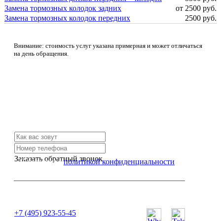
Замена тормозных колодок задних
от 2500 руб.
Замена тормозных колодок передних
2500 руб.
Внимание: стоимость услуг указана примерная и может отличаться
на день обращения.
Не нашли нужной услуги?
Свяжитесь с нами и мы Вам обязательно поможем
Заказать обратный звонок
Я согласен с
политикой конфиденциальности
или позвоните нам по телефону:
+7 (495) 923-55-45