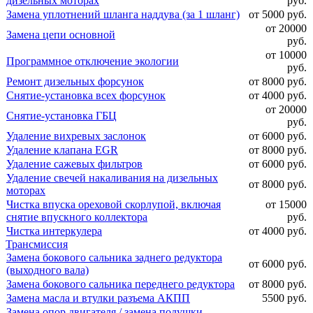
дизельных моторах
руб.
Замена уплотнений шланга наддува (за 1 шланг)
от 5000 руб.
от 20000
Замена цепи основной
руб.
от 10000
Программное отключение экологии
руб.
Ремонт дизельных форсунок
от 8000 руб.
Снятие-установка всех форсунок
от 4000 руб.
от 20000
Снятие-установка ГБЦ
руб.
Удаление вихревых заслонок
от 6000 руб.
Удаление клапана EGR
от 8000 руб.
Удаление сажевых фильтров
от 6000 руб.
Удаление свечей накаливания на дизельных
от 8000 руб.
моторах
Чистка впуска ореховой скорлупой, включая
от 15000
снятие впускного коллектора
руб.
Чистка интеркулера
от 4000 руб.
Трансмиссия
Замена бокового сальника заднего редуктора
от 6000 руб.
(выходного вала)
Замена бокового сальника переднего редуктора
от 8000 руб.
Замена масла и втулки разъема АКПП
5500 руб.
Замена опор двигателя / замена подушки