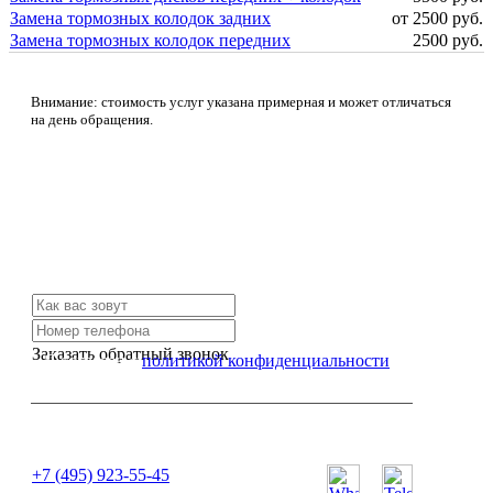
Замена тормозных колодок задних
от 2500 руб.
Замена тормозных колодок передних
2500 руб.
Внимание: стоимость услуг указана примерная и может отличаться
на день обращения.
Не нашли нужной услуги?
Свяжитесь с нами и мы Вам обязательно поможем
Заказать обратный звонок
Я согласен с
политикой конфиденциальности
или позвоните нам по телефону:
+7 (495) 923-55-45