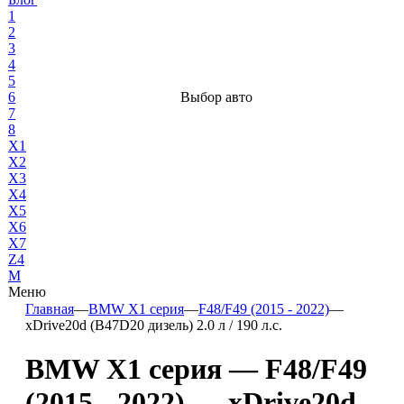
1
2
3
4
5
6
Выбор авто
7
8
X1
X2
X3
X4
X5
X6
X7
Z4
М
Меню
Главная
—
BMW X1 серия
—
F48/F49 (2015 - 2022)
—
xDrive20d (B47D20 дизель) 2.0 л / 190 л.с.
BMW X1 серия — F48/F49
(2015 - 2022) — xDrive20d