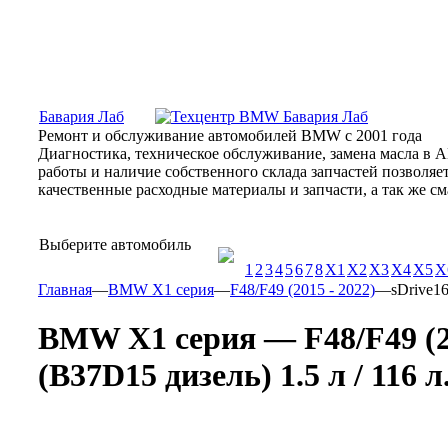
Москва, Алтуфьевское шоссе, 31Б, «Бавария Лаб»
ПН-СБ
Бавария Лаб
Ремонт и обслуживание автомобилей BMW с 2001 года
Диагностика, техническое обслуживание, замена масла в 
работы и наличие собственного склада запчастей позволя
качественные расходные материалы и запчасти, а так же 
Выберите автомобиль
1
2
3
4
5
6
7
8
X1
X2
X3
X4
X5
X
Главная
—
BMW X1 серия
—
F48/F49 (2015 - 2022)
—
sDrive16
BMW X1 серия — F48/F49 (20
(B37D15 дизель) 1.5 л / 116 л.