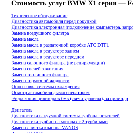
Стоимость услуг BMW X1 серия — F48/F
Техническое обслуживание
Диагностика автомобиля перед покупкой
Диагностика электронная (подключение компьютера, запр
Замена воздушного фильтра
Замена масла
Замена масла в раздаточной коробке ATC DTF1
Замена масла в редукторе заднем
Замена масла в редукторе переднем
Замена салонного фильтра (не рециркуляции)
Замена свечей зажигания
Замена топливного фильтра
Замена тормозной жидкости
Опрессовка системы охлаждения
Осмотр автомобиля дымогенератором
Эндоскопия цилиндров бмв (свечи удалены), за цилиндр
Двигатель
Диагностика вакуумной системы турбонагнетателей
Диагностика турбин на моторах с 2 турбинами
Замена / чистка клапана VANOS