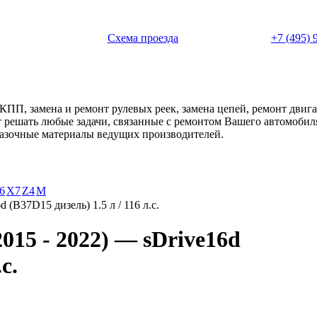
 с 11:00 до 20:00
Схема проезда
+7 (495) 
АКПП, замена и ремонт рулевых реек, замена цепей, ремонт дви
ет решать любые задачи, связанные с ремонтом Вашего автомоби
смазочные материалы ведущих производителей.
6
X7
Z4
М
d (B37D15 дизель) 1.5 л / 116 л.с.
15 - 2022) — sDrive16d
с.