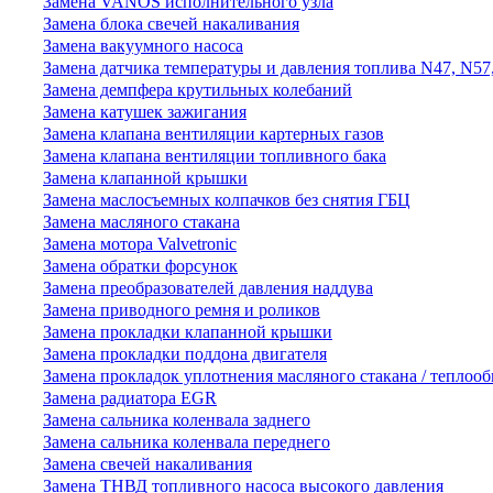
Замена VANOS исполнительного узла
Замена блока свечей накаливания
Замена вакуумного насоса
Замена датчика температуры и давления топлива N47, N57
Замена демпфера крутильных колебаний
Замена катушек зажигания
Замена клапана вентиляции картерных газов
Замена клапана вентиляции топливного бака
Замена клапанной крышки
Замена маслосъемных колпачков без снятия ГБЦ
Замена масляного стакана
Замена мотора Valvetronic
Замена обратки форсунок
Замена преобразователей давления наддува
Замена приводного ремня и роликов
Замена прокладки клапанной крышки
Замена прокладки поддона двигателя
Замена прокладок уплотнения масляного стакана / теплоо
Замена радиатора EGR
Замена сальника коленвала заднего
Замена сальника коленвала переднего
Замена свечей накаливания
Замена ТНВД топливного насоса высокого давления