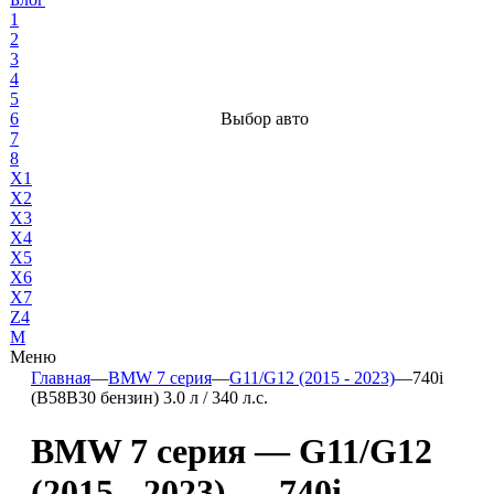
1
2
3
4
5
6
Выбор авто
7
8
X1
X2
X3
X4
X5
X6
X7
Z4
М
Меню
Главная
—
BMW 7 серия
—
G11/G12 (2015 - 2023)
—
740i
(B58B30 бензин) 3.0 л / 340 л.с.
BMW 7 серия — G11/G12
(2015 - 2023) — 740i