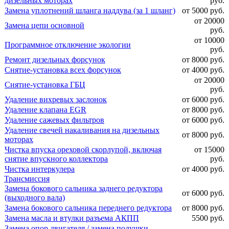
дизельных моторах
руб.
Замена уплотнений шланга наддува (за 1 шланг)
от 5000 руб.
от 20000
Замена цепи основной
руб.
от 10000
Программное отключение экологии
руб.
Ремонт дизельных форсунок
от 8000 руб.
Снятие-установка всех форсунок
от 4000 руб.
от 20000
Снятие-установка ГБЦ
руб.
Удаление вихревых заслонок
от 6000 руб.
Удаление клапана EGR
от 8000 руб.
Удаление сажевых фильтров
от 6000 руб.
Удаление свечей накаливания на дизельных
от 8000 руб.
моторах
Чистка впуска ореховой скорлупой, включая
от 15000
снятие впускного коллектора
руб.
Чистка интеркулера
от 4000 руб.
Трансмиссия
Замена бокового сальника заднего редуктора
от 6000 руб.
(выходного вала)
Замена бокового сальника переднего редуктора
от 8000 руб.
Замена масла и втулки разъема АКПП
5500 руб.
Замена опор двигателя / замена подушки