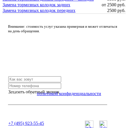
Замена тормозных колодок задних
от 2500 руб.
Замена тормозных колодок передних
2500 руб.
Внимание: стоимость услуг указана примерная и может отличаться
на день обращения.
Не нашли нужной услуги?
Свяжитесь с нами и мы Вам обязательно поможем
Заказать обратный звонок
Я согласен с
политикой конфиденциальности
или позвоните нам по телефону:
+7 (495) 923-55-45