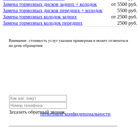
Замена тормозных дисков задних + колодок
от 5500 руб.
Замена тормозных дисков передних + колодок
5500 руб.
Замена тормозных колодок задних
от 2500 руб.
Замена тормозных колодок передних
2500 руб.
Внимание: стоимость услуг указана примерная и может отличаться
на день обращения.
Не нашли нужной услуги?
Свяжитесь с нами и мы Вам обязательно поможем
Заказать обратный звонок
Я согласен с
политикой конфиденциальности
или позвоните нам по телефону: