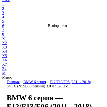
1
2
3
4
5
6
Выбор авто
7
8
X1
X2
X3
X4
X5
X6
X7
Z4
М
Меню
Главная
—
BMW 6 серия
—
F12/F13/F06 (2011 - 2018)
—
640iX (N55B30 бензин) 3.0 л / 320 л.с.
BMW 6 серия —
F12/F13/F06 (2011 - 2018)