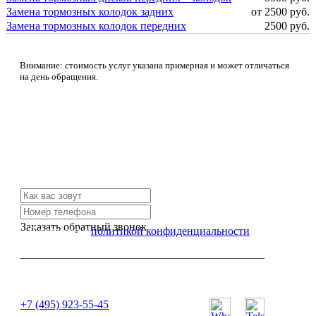
Замена тормозных колодок задних
от 2500 руб.
Замена тормозных колодок передних
2500 руб.
Внимание: стоимость услуг указана примерная и может отличаться
на день обращения.
Не нашли нужной услуги?
Свяжитесь с нами и мы Вам обязательно поможем
Заказать обратный звонок
Я согласен с
политикой конфиденциальности
или позвоните нам по телефону:
+7 (495) 923-55-45