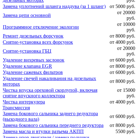
дизельных моторах
руб.
Замена уплотнений шланга наддува (за 1 шланг)
от 5000 руб.
от 20000
Замена цепи основной
руб.
от 10000
Программное отключение экологии
руб.
Ремонт дизельных форсунок
от 8000 руб.
Снятие-установка всех форсунок
от 4000 руб.
от 20000
Снятие-установка ГБЦ
руб.
Удаление вихревых заслонок
от 6000 руб.
Удаление клапана EGR
от 8000 руб.
Удаление сажевых фильтров
от 6000 руб.
Удаление свечей накаливания на дизельных
от 8000 руб.
моторах
Чистка впуска ореховой скорлупой, включая
от 15000
снятие впускного коллектора
руб.
Чистка интеркулера
от 4000 руб.
Трансмиссия
Замена бокового сальника заднего редуктора
от 6000 руб.
(выходного вала)
Замена бокового сальника переднего редуктора
от 8000 руб.
Замена масла и втулки разъема АКПП
5500 руб.
Замена опор двигателя / замена подушки