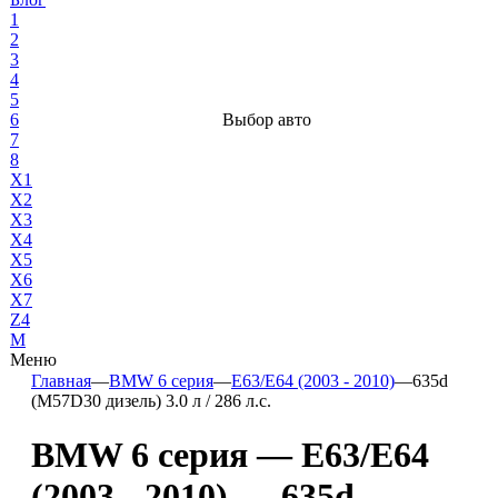
1
2
3
4
5
6
Выбор авто
7
8
X1
X2
X3
X4
X5
X6
X7
Z4
М
Меню
Главная
—
BMW 6 серия
—
E63/E64 (2003 - 2010)
—
635d
(M57D30 дизель) 3.0 л / 286 л.с.
BMW 6 серия — E63/E64
(2003 - 2010) — 635d