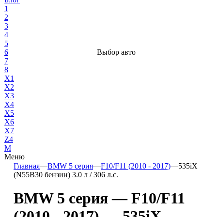
1
2
3
4
5
6
Выбор авто
7
8
X1
X2
X3
X4
X5
X6
X7
Z4
М
Меню
Главная
—
BMW 5 серия
—
F10/F11 (2010 - 2017)
—
535iX
(N55B30 бензин) 3.0 л / 306 л.с.
BMW 5 серия — F10/F11
(2010 - 2017) — 535iX