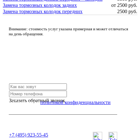
Замена тормозных колодок задних
от 2500 руб.
Замена тормозных колодок передних
2500 руб.
Внимание: стоимость услуг указана примерная и может отличаться
на день обращения.
Не нашли нужной услуги?
Свяжитесь с нами и мы Вам обязательно поможем
Заказать обратный звонок
Я согласен с
политикой конфиденциальности
или позвоните нам по телефону:
+7 (495) 923-55-45