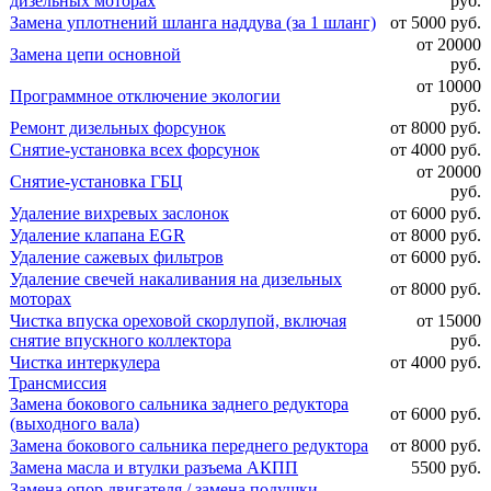
дизельных моторах
руб.
Замена уплотнений шланга наддува (за 1 шланг)
от 5000 руб.
от 20000
Замена цепи основной
руб.
от 10000
Программное отключение экологии
руб.
Ремонт дизельных форсунок
от 8000 руб.
Снятие-установка всех форсунок
от 4000 руб.
от 20000
Снятие-установка ГБЦ
руб.
Удаление вихревых заслонок
от 6000 руб.
Удаление клапана EGR
от 8000 руб.
Удаление сажевых фильтров
от 6000 руб.
Удаление свечей накаливания на дизельных
от 8000 руб.
моторах
Чистка впуска ореховой скорлупой, включая
от 15000
снятие впускного коллектора
руб.
Чистка интеркулера
от 4000 руб.
Трансмиссия
Замена бокового сальника заднего редуктора
от 6000 руб.
(выходного вала)
Замена бокового сальника переднего редуктора
от 8000 руб.
Замена масла и втулки разъема АКПП
5500 руб.
Замена опор двигателя / замена подушки