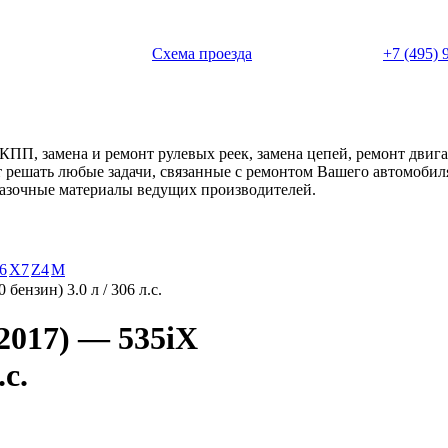
 с 11:00 до 20:00
Схема проезда
+7 (495) 
АКПП, замена и ремонт рулевых реек, замена цепей, ремонт дви
ет решать любые задачи, связанные с ремонтом Вашего автомоби
смазочные материалы ведущих производителей.
6
X7
Z4
М
бензин) 3.0 л / 306 л.с.
2017) — 535iX
.с.