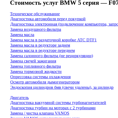
Стоимость услуг BMW 5 серия — F07 (2
Техническое обслуживание
Диагностика автомобиля перед покупкой
Диагностика электронная (подключение компьютера, запр
Замена воздушного фильтра
Замена масла
Замена масла в раздаточной коробке ATC DTF1
Замена масла в редукторе заднем
Замена масла в редукторе переднем
Замена салонного фильтра (не рециркуляции)
Замена свечей зажигания
Замена топливного фильтра
Замена тормозной жидкости
Опрессовка системы охлаждения
Осмотр автомобиля дымогенератором
Эндоскопия цилиндров бмв (свечи удалены), за цилиндр
Двигатель
Диагностика вакуумной системы турбонагнетателей
Диагностика турбин на моторах с 2 турбинами
Замена / чистка клапана VANOS