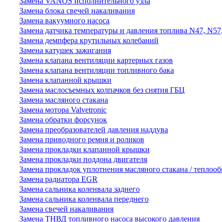
Замена VANOS исполнительного узла
Замена блока свечей накаливания
Замена вакуумного насоса
Замена датчика температуры и давления топлива N47, N57
Замена демпфера крутильных колебаний
Замена катушек зажигания
Замена клапана вентиляции картерных газов
Замена клапана вентиляции топливного бака
Замена клапанной крышки
Замена маслосъемных колпачков без снятия ГБЦ
Замена масляного стакана
Замена мотора Valvetronic
Замена обратки форсунок
Замена преобразователей давления наддува
Замена приводного ремня и роликов
Замена прокладки клапанной крышки
Замена прокладки поддона двигателя
Замена прокладок уплотнения масляного стакана / теплоо
Замена радиатора EGR
Замена сальника коленвала заднего
Замена сальника коленвала переднего
Замена свечей накаливания
Замена ТНВД топливного насоса высокого давления