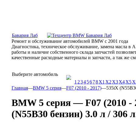
Москва, Алтуфьевское шоссе, 31Б, «Бавария Лаб»
ПН-СБ
Бавария Лаб
Ремонт и обслуживание автомобилей BMW с 2001 года
Диагностика, техническое обслуживание, замена масла в 
работы и наличие собственного склада запчастей позволя
качественные расходные материалы и запчасти, а так же 
Выберите автомобиль
1
2
3
4
5
6
7
8
X1
X2
X3
X4
X5
X
Главная
—
BMW 5 серия
—
F07 (2010 - 2017)
—
535iX (N55B30 
BMW 5 серия — F07 (2010 - 
(N55B30 бензин) 3.0 л / 306 л