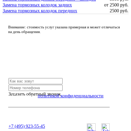
Замена тормозных колодок задних
от 2500 руб.
Замена тормозных колодок передних
2500 руб.
Внимание: стоимость услуг указана примерная и может отличаться
на день обращения.
Не нашли нужной услуги?
Свяжитесь с нами и мы Вам обязательно поможем
Заказать обратный звонок
Я согласен с
политикой конфиденциальности
или позвоните нам по телефону:
+7 (495) 923-55-45