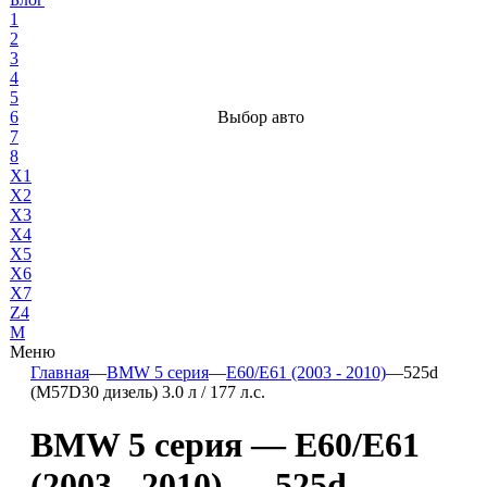
1
2
3
4
5
6
Выбор авто
7
8
X1
X2
X3
X4
X5
X6
X7
Z4
М
Меню
Главная
—
BMW 5 серия
—
E60/E61 (2003 - 2010)
—
525d
(M57D30 дизель) 3.0 л / 177 л.с.
BMW 5 серия — E60/E61
(2003 - 2010) — 525d