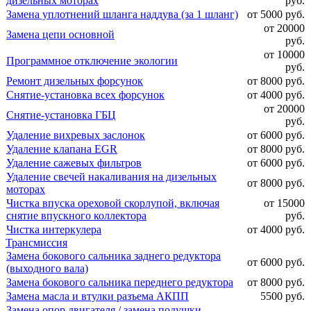
дизельных моторах
руб.
Замена уплотнений шланга наддува (за 1 шланг)
от 5000 руб.
от 20000
Замена цепи основной
руб.
от 10000
Программное отключение экологии
руб.
Ремонт дизельных форсунок
от 8000 руб.
Снятие-установка всех форсунок
от 4000 руб.
от 20000
Снятие-установка ГБЦ
руб.
Удаление вихревых заслонок
от 6000 руб.
Удаление клапана EGR
от 8000 руб.
Удаление сажевых фильтров
от 6000 руб.
Удаление свечей накаливания на дизельных
от 8000 руб.
моторах
Чистка впуска ореховой скорлупой, включая
от 15000
снятие впускного коллектора
руб.
Чистка интеркулера
от 4000 руб.
Трансмиссия
Замена бокового сальника заднего редуктора
от 6000 руб.
(выходного вала)
Замена бокового сальника переднего редуктора
от 8000 руб.
Замена масла и втулки разъема АКПП
5500 руб.
Замена опор двигателя / замена подушки