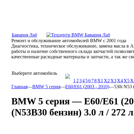
Москва, Алтуфьевское шоссе, 31Б, «Бавария Лаб»
ПН-СБ
Бавария Лаб
Ремонт и обслуживание автомобилей BMW с 2001 года
Диагностика, техническое обслуживание, замена масла в 
работы и наличие собственного склада запчастей позволя
качественные расходные материалы и запчасти, а так же 
Выберите автомобиль
1
2
3
4
5
6
7
8
X1
X2
X3
X4
X5
X
Главная
—
BMW 5 серия
—
E60/E61 (2003 - 2010)
—
530i N53 
BMW 5 серия — E60/E61 (200
(N53B30 бензин) 3.0 л / 272 л