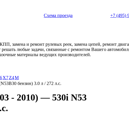
 с 11:00 до 20:00
Схема проезда
+7 (495) 
АКПП, замена и ремонт рулевых реек, замена цепей, ремонт дви
ет решать любые задачи, связанные с ремонтом Вашего автомоби
смазочные материалы ведущих производителей.
6
X7
Z4
М
(N53B30 бензин) 3.0 л / 272 л.с.
3 - 2010) — 530i N53
.с.