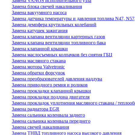
Замена VANOS исполнительного узла
Замена блока свечей накаливания
Замена вакуумного насоса
Замена датчика температуры и давления топлива N47, N57
Замена демпфера крутильных колебаний
Замена катушек зажигания
Замена клапана вентиляции картерных газов
Замена клапана вентиляции топливного бака
Замена клапанной крышки
Замена маслосъемных колпачков без снятия ГБЦ
Замена масляного стакана
Замена мотора Valvetronic
Замена обратки форсунок
Замена преобразователей давления наддува
Замена приводного ремня и роликов
Замена прокладки клапанной крышки
Замена прокладки поддона двигателя
Замена прокладок уплотнения масляного стакана / теплоо
Замена радиатора EGR
Замена сальника коленвала заднего
Замена сальника коленвала переднего
Замена свечей накаливания
Замена ТНВД топливного насоса высокого давления