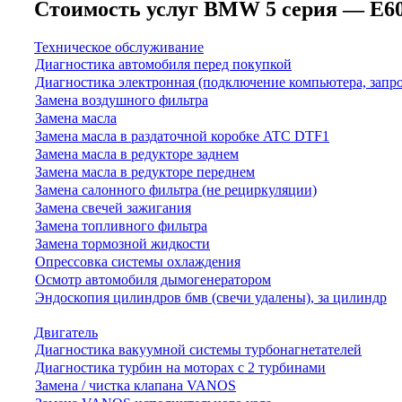
Стоимость услуг BMW 5 серия — E60/E6
Техническое обслуживание
Диагностика автомобиля перед покупкой
Диагностика электронная (подключение компьютера, запр
Замена воздушного фильтра
Замена масла
Замена масла в раздаточной коробке ATC DTF1
Замена масла в редукторе заднем
Замена масла в редукторе переднем
Замена салонного фильтра (не рециркуляции)
Замена свечей зажигания
Замена топливного фильтра
Замена тормозной жидкости
Опрессовка системы охлаждения
Осмотр автомобиля дымогенератором
Эндоскопия цилиндров бмв (свечи удалены), за цилиндр
Двигатель
Диагностика вакуумной системы турбонагнетателей
Диагностика турбин на моторах с 2 турбинами
Замена / чистка клапана VANOS