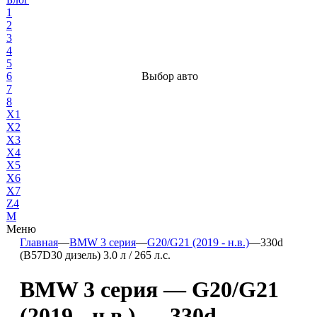
1
2
3
4
5
6
Выбор авто
7
8
X1
X2
X3
X4
X5
X6
X7
Z4
М
Меню
Главная
—
BMW 3 серия
—
G20/G21 (2019 - н.в.)
—
330d
(B57D30 дизель) 3.0 л / 265 л.с.
BMW 3 серия — G20/G21
(2019 - н.в.) — 330d