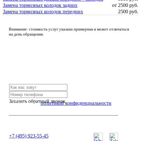
Замена тормозных колодок задних
от 2500 руб.
Замена тормозных колодок передних
2500 руб.
Внимание: стоимость услуг указана примерная и может отличаться
на день обращения.
Не нашли нужной услуги?
Свяжитесь с нами и мы Вам обязательно поможем
Заказать обратный звонок
Я согласен с
политикой конфиденциальности
или позвоните нам по телефону:
+7 (495) 923-55-45