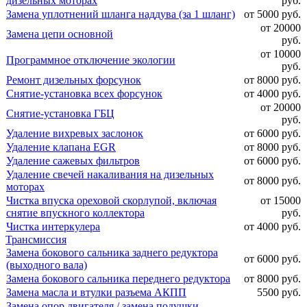
дизельных моторах
руб.
Замена уплотнений шланга наддува (за 1 шланг)
от 5000 руб.
от 20000
Замена цепи основной
руб.
от 10000
Программное отключение экологии
руб.
Ремонт дизельных форсунок
от 8000 руб.
Снятие-установка всех форсунок
от 4000 руб.
от 20000
Снятие-установка ГБЦ
руб.
Удаление вихревых заслонок
от 6000 руб.
Удаление клапана EGR
от 8000 руб.
Удаление сажевых фильтров
от 6000 руб.
Удаление свечей накаливания на дизельных
от 8000 руб.
моторах
Чистка впуска ореховой скорлупой, включая
от 15000
снятие впускного коллектора
руб.
Чистка интеркулера
от 4000 руб.
Трансмиссия
Замена бокового сальника заднего редуктора
от 6000 руб.
(выходного вала)
Замена бокового сальника переднего редуктора
от 8000 руб.
Замена масла и втулки разъема АКПП
5500 руб.
Замена опор двигателя / замена подушки