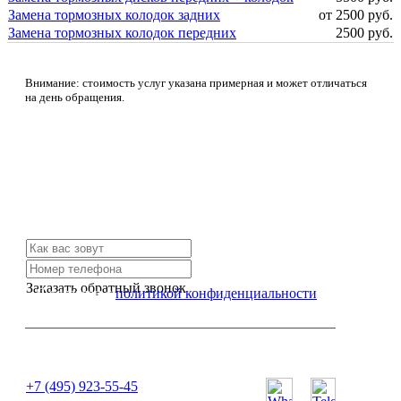
Замена тормозных колодок задних
от 2500 руб.
Замена тормозных колодок передних
2500 руб.
Внимание: стоимость услуг указана примерная и может отличаться
на день обращения.
Не нашли нужной услуги?
Свяжитесь с нами и мы Вам обязательно поможем
Заказать обратный звонок
Я согласен с
политикой конфиденциальности
или позвоните нам по телефону:
+7 (495) 923-55-45