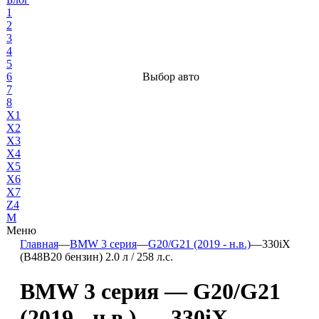
1
2
3
4
5
6
Выбор авто
7
8
X1
X2
X3
X4
X5
X6
X7
Z4
М
Меню
Главная
—
BMW 3 серия
—
G20/G21 (2019 - н.в.)
—
330iX
(B48B20 бензин) 2.0 л / 258 л.с.
BMW 3 серия — G20/G21
(2019 - н.в.) — 330iX