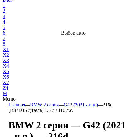
1
2
3
4
5
6
Выбор авто
7
8
X1
X2
X3
X4
X5
X6
X7
Z4
М
Меню
Главная
—
BMW 2 серия
—
G42 (2021 - н.в.)
—
216d
(B37D15 дизель) 1.5 л / 116 л.с.
BMW 2 серия — G42 (2021
- н.в.) — 216d