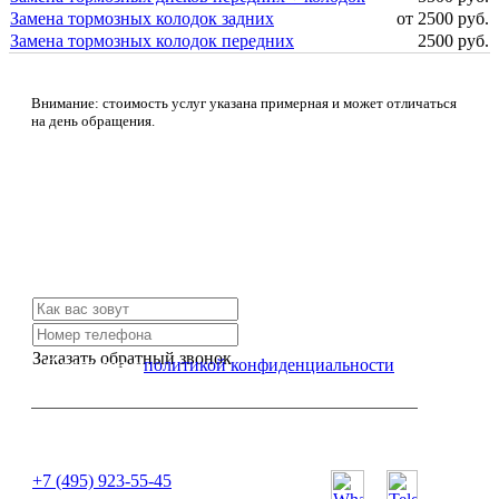
Замена тормозных колодок задних
от 2500 руб.
Замена тормозных колодок передних
2500 руб.
Внимание: стоимость услуг указана примерная и может отличаться
на день обращения.
Не нашли нужной услуги?
Свяжитесь с нами и мы Вам обязательно поможем
Заказать обратный звонок
Я согласен с
политикой конфиденциальности
или позвоните нам по телефону:
+7 (495) 923-55-45