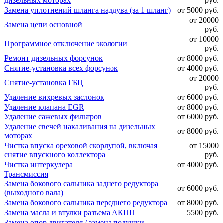
дизельных моторах
руб.
Замена уплотнений шланга наддува (за 1 шланг)
от 5000 руб.
от 20000
Замена цепи основной
руб.
от 10000
Программное отключение экологии
руб.
Ремонт дизельных форсунок
от 8000 руб.
Снятие-установка всех форсунок
от 4000 руб.
от 20000
Снятие-установка ГБЦ
руб.
Удаление вихревых заслонок
от 6000 руб.
Удаление клапана EGR
от 8000 руб.
Удаление сажевых фильтров
от 6000 руб.
Удаление свечей накаливания на дизельных
от 8000 руб.
моторах
Чистка впуска ореховой скорлупой, включая
от 15000
снятие впускного коллектора
руб.
Чистка интеркулера
от 4000 руб.
Трансмиссия
Замена бокового сальника заднего редуктора
от 6000 руб.
(выходного вала)
Замена бокового сальника переднего редуктора
от 8000 руб.
Замена масла и втулки разъема АКПП
5500 руб.
Замена опор двигателя / замена подушки