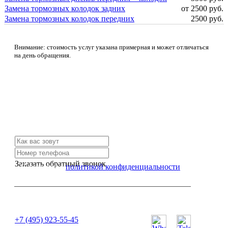
Замена тормозных колодок задних
от 2500 руб.
Замена тормозных колодок передних
2500 руб.
Внимание: стоимость услуг указана примерная и может отличаться
на день обращения.
Не нашли нужной услуги?
Свяжитесь с нами и мы Вам обязательно поможем
Заказать обратный звонок
Я согласен с
политикой конфиденциальности
или позвоните нам по телефону:
+7 (495) 923-55-45