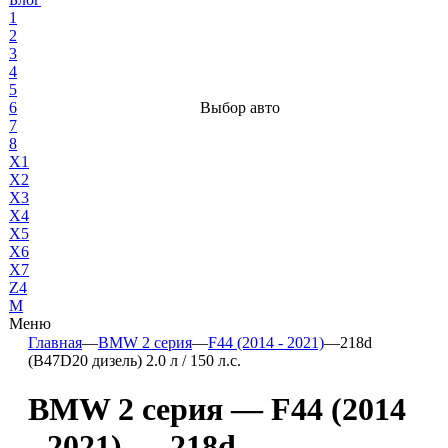
1
2
3
4
5
6
Выбор авто
7
8
X1
X2
X3
X4
X5
X6
X7
Z4
М
Меню
Главная
—
BMW 2 серия
—
F44 (2014 - 2021)
—
218d
(B47D20 дизель) 2.0 л / 150 л.с.
BMW 2 серия — F44 (2014
- 2021) — 218d