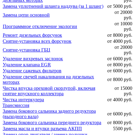
дизельных моторах
руб.
Замена уплотнений шланга наддува (за 1 шланг)
от 5000 руб.
от 20000
Замена цепи основной
руб.
от 10000
Программное отключение экологии
руб.
Ремонт дизельных форсунок
от 8000 руб.
Снятие-установка всех форсунок
от 4000 руб.
от 20000
Снятие-установка ГБЦ
руб.
Удаление вихревых заслонок
от 6000 руб.
Удаление клапана EGR
от 8000 руб.
Удаление сажевых фильтров
от 6000 руб.
Удаление свечей накаливания на дизельных
от 8000 руб.
моторах
Чистка впуска ореховой скорлупой, включая
от 15000
снятие впускного коллектора
руб.
Чистка интеркулера
от 4000 руб.
Трансмиссия
Замена бокового сальника заднего редуктора
от 6000 руб.
(выходного вала)
Замена бокового сальника переднего редуктора
от 8000 руб.
Замена масла и втулки разъема АКПП
5500 руб.
Замена опор двигателя / замена подушки