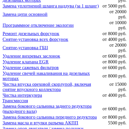
дизельных моторах
руб.
Замена уплотнений шланга наддува (за 1 шланг)
от 5000 руб.
от 20000
Замена цепи основной
руб.
от 10000
Программное отключение экологии
руб.
Ремонт дизельных форсунок
от 8000 руб.
Снятие-установка всех форсунок
от 4000 руб.
от 20000
Снятие-установка ГБЦ
руб.
Удаление вихревых заслонок
от 6000 руб.
Удаление клапана EGR
от 8000 руб.
Удаление сажевых фильтров
от 6000 руб.
Удаление свечей накаливания на дизельных
от 8000 руб.
моторах
Чистка впуска ореховой скорлупой, включая
от 15000
снятие впускного коллектора
руб.
Чистка интеркулера
от 4000 руб.
Трансмиссия
Замена бокового сальника заднего редуктора
от 6000 руб.
(выходного вала)
Замена бокового сальника переднего редуктора
от 8000 руб.
Замена масла и втулки разъема АКПП
5500 руб.
Замена опор двигателя / замена подушки