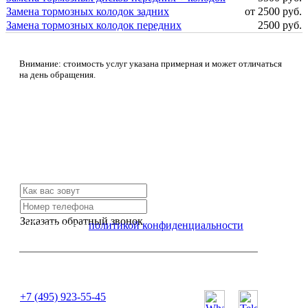
Замена тормозных колодок задних
от 2500 руб.
Замена тормозных колодок передних
2500 руб.
Внимание: стоимость услуг указана примерная и может отличаться
на день обращения.
Не нашли нужной услуги?
Свяжитесь с нами и мы Вам обязательно поможем
Заказать обратный звонок
Я согласен с
политикой конфиденциальности
или позвоните нам по телефону:
+7 (495) 923-55-45