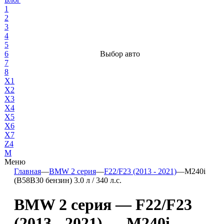
1
2
3
4
5
6
Выбор авто
7
8
X1
X2
X3
X4
X5
X6
X7
Z4
М
Меню
Главная
—
BMW 2 серия
—
F22/F23 (2013 - 2021)
—
M240i
(B58B30 бензин) 3.0 л / 340 л.с.
BMW 2 серия — F22/F23
(2013 - 2021) — M240i