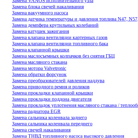
Замена VANOS исполнительного узла
Замена блока свечей накаливания
Замена вакуумного насоса
Замена датчика температуры и давления топлива N47, N57
Замена демпфера крутильных колебаний
Замена катушек зажигания
Замена клапана вентиляции картерных газов
Замена клапана вентиляции топливного бака
Замена клапанной крышки
Замена маслосъемных колпачков без снятия ГБЦ
Замена масляного стакана
Замена мотора Valvetronic
Замена обратки форсунок
Замена преобразователей давления наддува
Замена приводного ремня и роликов
Замена прокладки клапанной крышки
Замена прокладки поддона двигателя
Замена прокладок уплотнения масляного стакана / теплоо
Замена радиатора EGR
Замена сальника коленвала заднего
Замена сальника коленвала переднего
Замена свечей накаливания
Замена ТНВД топливного насоса высокого давления