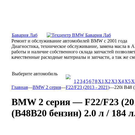
Москва, Алтуфьевское шоссе, 31Б, «Бавария Лаб»
ПН-СБ
Бавария Лаб
Ремонт и обслуживание автомобилей BMW с 2001 года
Диагностика, техническое обслуживание, замена масла в 
работы и наличие собственного склада запчастей позволя
качественные расходные материалы и запчасти, а так же 
Выберите автомобиль
1
2
3
4
5
6
7
8
X1
X2
X3
X4
X5
X
Главная
—
BMW 2 серия
—
F22/F23 (2013 - 2021)
—
220i B48 (
BMW 2 серия — F22/F23 (201
(B48B20 бензин) 2.0 л / 184 л.