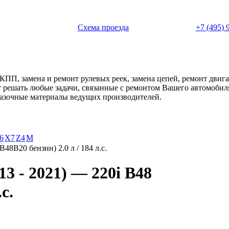
 с 11:00 до 20:00
Схема проезда
+7 (495) 
АКПП, замена и ремонт рулевых реек, замена цепей, ремонт дви
ет решать любые задачи, связанные с ремонтом Вашего автомоби
смазочные материалы ведущих производителей.
6
X7
Z4
М
B48B20 бензин) 2.0 л / 184 л.с.
3 - 2021) — 220i B48
с.