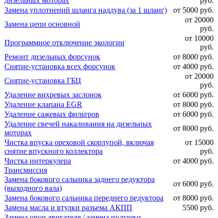
дизельных моторах
руб.
Замена уплотнений шланга наддува (за 1 шланг)
от 5000 руб.
от 20000
Замена цепи основной
руб.
от 10000
Программное отключение экологии
руб.
Ремонт дизельных форсунок
от 8000 руб.
Снятие-установка всех форсунок
от 4000 руб.
от 20000
Снятие-установка ГБЦ
руб.
Удаление вихревых заслонок
от 6000 руб.
Удаление клапана EGR
от 8000 руб.
Удаление сажевых фильтров
от 6000 руб.
Удаление свечей накаливания на дизельных
от 8000 руб.
моторах
Чистка впуска ореховой скорлупой, включая
от 15000
снятие впускного коллектора
руб.
Чистка интеркулера
от 4000 руб.
Трансмиссия
Замена бокового сальника заднего редуктора
от 6000 руб.
(выходного вала)
Замена бокового сальника переднего редуктора
от 8000 руб.
Замена масла и втулки разъема АКПП
5500 руб.
Замена опор двигателя / замена подушки