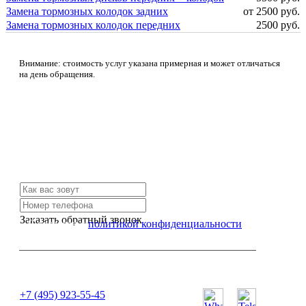
Замена тормозных колодок задних
от 2500 руб.
Замена тормозных колодок передних
2500 руб.
Внимание: стоимость услуг указана примерная и может отличаться
на день обращения.
Не нашли нужной услуги?
Свяжитесь с нами и мы Вам обязательно поможем
Заказать обратный звонок
Я согласен с
политикой конфиденциальности
или позвоните нам по телефону:
+7 (495) 923-55-45