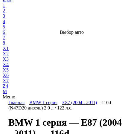
1
2
3
4
5
6
Выбор авто
7
8
X1
X2
X3
X4
X5
X6
X7
Z4
М
Меню
Главная
—
BMW 1 серия
—
E87 (2004 - 2011)
—
116d
(N47D20 дизель) 2.0 л / 122 л.с.
BMW 1 серия — E87 (2004
- 2011) — 116d