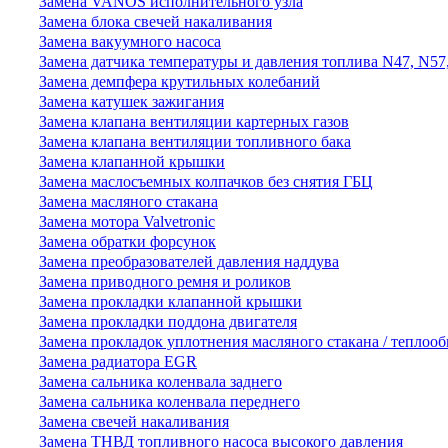
Замена VANOS исполнительного узла
Замена блока свечей накаливания
Замена вакуумного насоса
Замена датчика температуры и давления топлива N47, N57
Замена демпфера крутильных колебаний
Замена катушек зажигания
Замена клапана вентиляции картерных газов
Замена клапана вентиляции топливного бака
Замена клапанной крышки
Замена маслосъемных колпачков без снятия ГБЦ
Замена масляного стакана
Замена мотора Valvetronic
Замена обратки форсунок
Замена преобразователей давления наддува
Замена приводного ремня и роликов
Замена прокладки клапанной крышки
Замена прокладки поддона двигателя
Замена прокладок уплотнения масляного стакана / теплоо
Замена радиатора EGR
Замена сальника коленвала заднего
Замена сальника коленвала переднего
Замена свечей накаливания
Замена ТНВД топливного насоса высокого давления