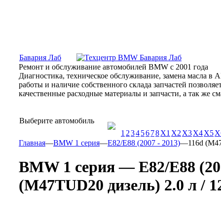
Москва, Алтуфьевское шоссе, 31Б, «Бавария Лаб»
ПН-СБ
Бавария Лаб
Ремонт и обслуживание автомобилей BMW с 2001 года
Диагностика, техническое обслуживание, замена масла в 
работы и наличие собственного склада запчастей позволя
качественные расходные материалы и запчасти, а так же 
Выберите автомобиль
1
2
3
4
5
6
7
8
X1
X2
X3
X4
X5
X
Главная
—
BMW 1 серия
—
E82/E88 (2007 - 2013)
—
116d (M47
BMW 1 серия — E82/E88 (200
(M47TUD20 дизель) 2.0 л / 12