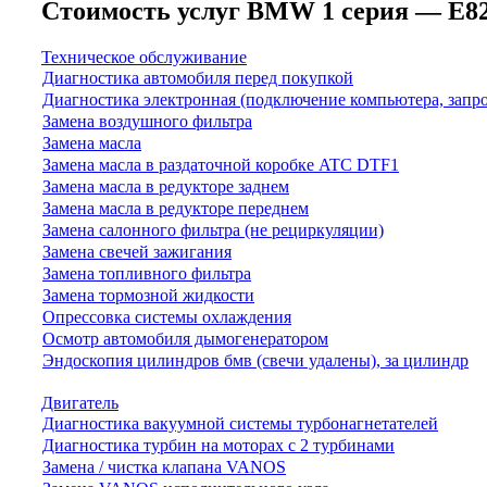
Стоимость услуг BMW 1 серия — E82/E8
Техническое обслуживание
Диагностика автомобиля перед покупкой
Диагностика электронная (подключение компьютера, запр
Замена воздушного фильтра
Замена масла
Замена масла в раздаточной коробке ATC DTF1
Замена масла в редукторе заднем
Замена масла в редукторе переднем
Замена салонного фильтра (не рециркуляции)
Замена свечей зажигания
Замена топливного фильтра
Замена тормозной жидкости
Опрессовка системы охлаждения
Осмотр автомобиля дымогенератором
Эндоскопия цилиндров бмв (свечи удалены), за цилиндр
Двигатель
Диагностика вакуумной системы турбонагнетателей
Диагностика турбин на моторах с 2 турбинами
Замена / чистка клапана VANOS