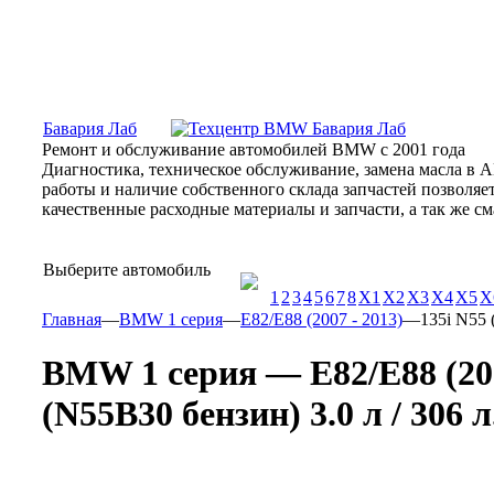
Москва, Алтуфьевское шоссе, 31Б, «Бавария Лаб»
ПН-СБ
Бавария Лаб
Ремонт и обслуживание автомобилей BMW с 2001 года
Диагностика, техническое обслуживание, замена масла в 
работы и наличие собственного склада запчастей позволя
качественные расходные материалы и запчасти, а так же 
Выберите автомобиль
1
2
3
4
5
6
7
8
X1
X2
X3
X4
X5
X
Главная
—
BMW 1 серия
—
E82/E88 (2007 - 2013)
—
135i N55 
BMW 1 серия — E82/E88 (200
(N55B30 бензин) 3.0 л / 306 л