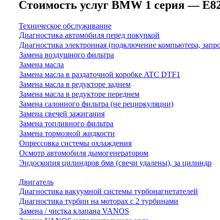
Стоимость услуг BMW 1 серия — E82/E8
Техническое обслуживание
Диагностика автомобиля перед покупкой
Диагностика электронная (подключение компьютера, запр
Замена воздушного фильтра
Замена масла
Замена масла в раздаточной коробке ATC DTF1
Замена масла в редукторе заднем
Замена масла в редукторе переднем
Замена салонного фильтра (не рециркуляции)
Замена свечей зажигания
Замена топливного фильтра
Замена тормозной жидкости
Опрессовка системы охлаждения
Осмотр автомобиля дымогенератором
Эндоскопия цилиндров бмв (свечи удалены), за цилиндр
Двигатель
Диагностика вакуумной системы турбонагнетателей
Диагностика турбин на моторах с 2 турбинами
Замена / чистка клапана VANOS