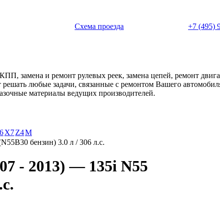
 с 11:00 до 20:00
Схема проезда
+7 (495) 
АКПП, замена и ремонт рулевых реек, замена цепей, ремонт дви
ет решать любые задачи, связанные с ремонтом Вашего автомоби
смазочные материалы ведущих производителей.
6
X7
Z4
М
(N55B30 бензин) 3.0 л / 306 л.с.
7 - 2013) — 135i N55
.с.