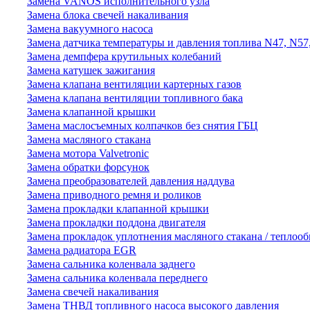
Замена VANOS исполнительного узла
Замена блока свечей накаливания
Замена вакуумного насоса
Замена датчика температуры и давления топлива N47, N57
Замена демпфера крутильных колебаний
Замена катушек зажигания
Замена клапана вентиляции картерных газов
Замена клапана вентиляции топливного бака
Замена клапанной крышки
Замена маслосъемных колпачков без снятия ГБЦ
Замена масляного стакана
Замена мотора Valvetronic
Замена обратки форсунок
Замена преобразователей давления наддува
Замена приводного ремня и роликов
Замена прокладки клапанной крышки
Замена прокладки поддона двигателя
Замена прокладок уплотнения масляного стакана / теплоо
Замена радиатора EGR
Замена сальника коленвала заднего
Замена сальника коленвала переднего
Замена свечей накаливания
Замена ТНВД топливного насоса высокого давления