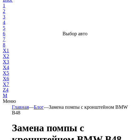
1
2
3
4
5
6
Выбор авто
7
8
X1
X2
X3
X4
X5
X6
X7
Z4
М
Меню
Главная
—
Блог
—
Замена помпы с кронштейном BMW
B48
Замена помпы с
кронштейном BMW B48