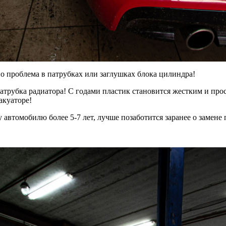
 проблема в патрубках или заглушках блока цилиндра!
рубка радиатора! С годами пластик становится жестким и просто
акуаторе!
автомобилю более 5-7 лет, лучше позаботится заранее о замене 