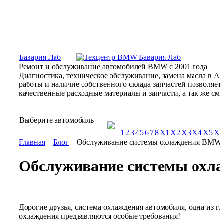
Москва, Алтуфьевское шоссе, 31Б, «Бавария Лаб»
ПН-СБ
Бавария Лаб
Ремонт и обслуживание автомобилей BMW с 2001 года
Диагностика, техническое обслуживание, замена масла в 
работы и наличие собственного склада запчастей позволя
качественные расходные материалы и запчасти, а так же 
Выберите автомобиль
1
2
3
4
5
6
7
8
X1
X2
X3
X4
X5
X
Главная
—
Блог
—
Обслуживание системы охлаждения BM
Обслуживание системы ох
Дорогие друзья, система охлаждения автомобиля, одна из 
охлаждения предъявляются особые требования!