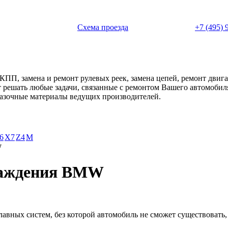
 с 11:00 до 20:00
Схема проезда
+7 (495) 
АКПП, замена и ремонт рулевых реек, замена цепей, ремонт дви
ет решать любые задачи, связанные с ремонтом Вашего автомоби
смазочные материалы ведущих производителей.
6
X7
Z4
М
W
лаждения BMW
главных систем, без которой автомобиль не сможет существовать