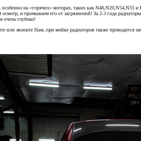
особенно на «горячих» моторах, таких как N46,N20,N54,N55 и 
 осмотр, и промываем его от загрязнений! За 2-3 года радиато
м очень глубоко!
ите или звоните Нам, при мойке радиаторов также проводится з